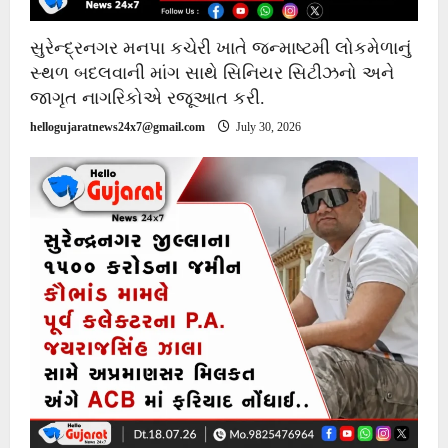
સુરેન્દ્રનગર મનપા કચેરી ખાતે જન્માષ્ટમી લોકમેળાનું
સ્થળ બદલવાની માંગ સાથે સિનિયર સિટીઝનો અને
જાગૃત નાગરિકોએ રજૂઆત કરી.
hellogujaratnews24x7@gmail.com
July 30, 2026