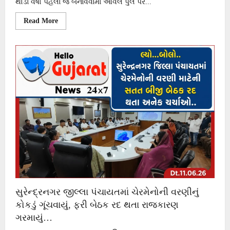
થોડા વર્ષો પહેલા જ બનાવવામાં આવેલ પુલ પર...
Read
Read More
more
about
મુળી
તાલુકાના
ગોદાવરી,
દિગસર,
દાણાવાડા
સહિત
૦૫
થી
વધુ
ગામોને
જોડતા
પુલ
પર
ગાબડું
પડતા
લોકોને
હાલાકી…
સુરેન્દ્રનગર જીલ્લા પંચાયતમાં ચેરમેનોની વરણીનું
કોકડું ગૂંચવાયું, ફરી બેઠક રદ થતા રાજકારણ
ગરમાયું…