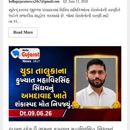
hellogujaratnews24x7@gmail.com
June 11, 2026
સુરેન્દ્રનગર જીલ્લા પંચાયતમાં વિવિધ સમિતિઓના ચેરમેનોની વરણીને
લઈને રાજકીય માહોલ ગરમાયો છે. જેમાં ચેરમેનોની વરણી માટે
તા.૧૧...
Read
Read More
more
about
સુરેન્દ્રનગર
જીલ્લા
પંચાયતમાં
ચેરમેનોની
વરણીનું
કોકડું
ગૂંચવાયું,
ફરી
બેઠક
રદ
થતા
રાજકારણ
ગરમાયું…
ચુડાના ચોકડી ગામના કુખ્યાત મહાવિરસિંહ સિંધવનું