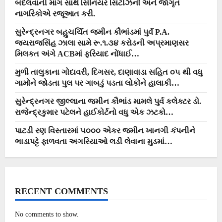
બદલવાની માંગ સાથે સિનિયર સિટીઝનો અને જાગૃત
નાગરિકોએ રજૂઆત કરી.
સુરેન્દ્રનગર બહુચર્ચિત જમીન કૌભાંડમાં પુર્વ P.A.
જયરાજસિંહ ઝાલા સામે રૂ.૧.૩૪ કરોડની અપ્રમાણસર
મિલકત અંગે ACBમાં ફરિયાદ નોંધાઈ…
મુળી તાલુકાના ગોદાવરી, દિગસર, દાણાવાડા સહિત ૦૫ થી વધુ
ગામોને જોડતા પુલ પર ગાબડું પડતા લોકોને હાલાકી…
સુરેન્દ્રનગર જીલ્લાના જમીન કૌભાંડ મામલે પુર્વ કલેક્ટર ડો.
રાજેન્દ્રકુમાર પટેલને હાઈકોર્ટનો વધુ એક ઝટકો…
પાટડી રણ વિસ્તારમાં ૫૦૦૦ એકર જમીન ખાનગી કંપનીને
ભાડાપટ્ટે ફાળવતા અગરિયાઓ લડી લેવાના મુડમાં…
RECENT COMMENTS
No comments to show.