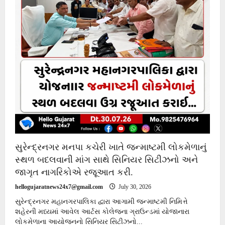
સુરેન્દ્રનગર મનપા કચેરી ખાતે જન્માષ્ટમી લોકમેળાનું
સ્થળ બદલવાની માંગ સાથે સિનિયર સિટીઝનો અને
જાગૃત નાગરિકોએ રજૂઆત કરી.
hellogujaratnews24x7@gmail.com
July 30, 2026
સુરેન્દ્રનગર મહાનગરપાલિકા દ્વારા આગામી જન્માષ્ટમી નિમિત્તે
શહેરની મધ્યમાં આવેલ આર્ટસ કોલેજના ગ્રાઉન્ડમાં યોજાનારા
લોકમેળાના આયોજનનો સિનિયર સિટીઝનો...