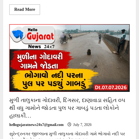
Read
Read More
more
about
સુરેન્દ્રનગર
મનપા
કચેરી
ખાતે
જન્માષ્ટમી
લોકમેળાનું
સ્થળ
બદલવાની
માંગ
સાથે
સિનિયર
સિટીઝનો
અને
જાગૃત
નાગરિકોએ
રજૂઆત
કરી.
મુળી તાલુકાના ગોદાવરી, દિગસર, દાણાવાડા સહિત ૦૫
થી વધુ ગામોને જોડતા પુલ પર ગાબડું પડતા લોકોને
હાલાકી…
hellogujaratnews24x7@gmail.com
July 7, 2026
સુરેન્દ્રનગર જીલ્લાના મુળી તાલુકાના ગોદાવરી ગામે ભોગાવો નદી પર