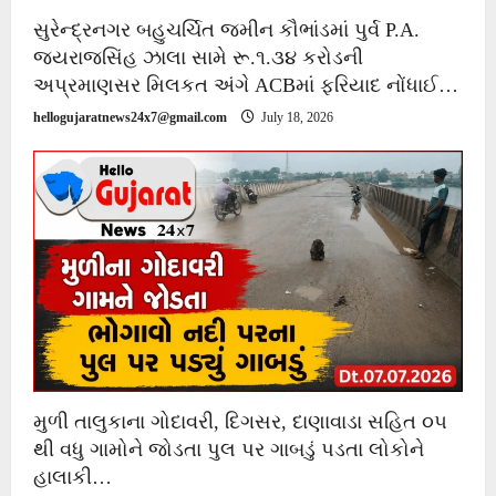
સુરેન્દ્રનગર બહુચર્ચિત જમીન કૌભાંડમાં પુર્વ P.A.
જયરાજસિંહ ઝાલા સામે રૂ.૧.૩૪ કરોડની
અપ્રમાણસર મિલકત અંગે ACBમાં ફરિયાદ નોંધાઈ…
hellogujaratnews24x7@gmail.com
July 18, 2026
મુળી તાલુકાના ગોદાવરી, દિગસર, દાણાવાડા સહિત ૦૫
થી વધુ ગામોને જોડતા પુલ પર ગાબડું પડતા લોકોને
હાલાકી…