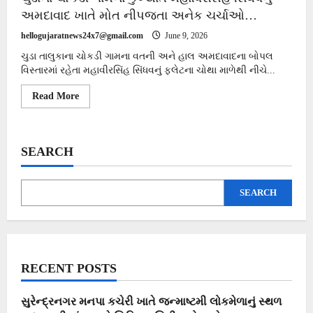
અમદાવાદ ખાતે મોત નીપજતા અનેક ચર્ચાઓ…
hellogujaratnews24x7@gmail.com
June 9, 2026
ચુડા તાલુકાના ચોકડી ગામના વતની અને હાલ અમદાવાદના બોપલ
વિસ્તારમાં રહેતા મહાવીરસિંહ સિંધવનું ફ્લેટના ચોથા માળેથી નીચે...
Read
Read More
more
about
ચુડાના
ચોકડી
ગામના
SEARCH
કુખ્યાત
મહાવિરસિંહ
સિંધવનું
અમદાવાદ
SEARCH
ખાતે
મોત
નીપજતા
અનેક
ચર્ચાઓ…
RECENT POSTS
સુરેન્દ્રનગર મનપા કચેરી ખાતે જન્માષ્ટમી લોકમેળાનું સ્થળ