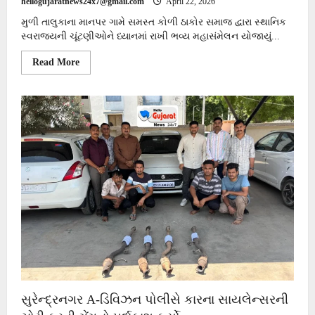
hellogujaratnews24x7@gmail.com
April 22, 2026
મુળી તાલુકાના માનપર ગામે સમસ્ત કોળી ઠાકોર સમાજ દ્વારા સ્થાનિક
સ્વરાજ્યની ચૂંટણીઓને ધ્યાનમાં રાખી ભવ્ય મહાસંમેલન યોજાયું...
Read
Read More
more
about
મુળીના
માનપર
ગામે
સમસ્ત
કોળી
ઠાકોર
સમાજનું
સાંસદ
ગેનીબેન
ઠાકોરની
અધ્યક્ષતામાં
ભવ્ય
મહાસંમેલન
યોજાયું
સુરેન્દ્રનગર A-ડિવિઝન પોલીસે કારના સાયલેન્સરની