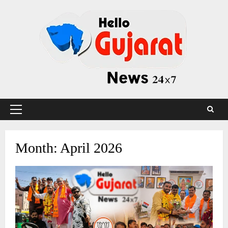
Skip
to
content
Primary
Menu
Month:
April 2026