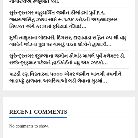
નાગરિકોએ રજૂઆત કરી.
સુરેન્દ્રનગર બહુચર્ચિત જમીન કૌભાંડમાં પુર્વ P.A.
જયરાજસિંહ ઝાલા સામે રૂ.૧.૩૪ કરોડની અપ્રમાણસર
મિલકત અંગે ACBમાં ફરિયાદ નોંધાઈ…
મુળી તાલુકાના ગોદાવરી, દિગસર, દાણાવાડા સહિત ૦૫ થી વધુ
ગામોને જોડતા પુલ પર ગાબડું પડતા લોકોને હાલાકી…
સુરેન્દ્રનગર જીલ્લાના જમીન કૌભાંડ મામલે પુર્વ કલેક્ટર ડો.
રાજેન્દ્રકુમાર પટેલને હાઈકોર્ટનો વધુ એક ઝટકો…
પાટડી રણ વિસ્તારમાં ૫૦૦૦ એકર જમીન ખાનગી કંપનીને
ભાડાપટ્ટે ફાળવતા અગરિયાઓ લડી લેવાના મુડમાં…
RECENT COMMENTS
No comments to show.