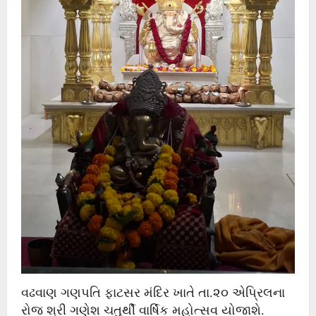
વઢવાણ ગણપતિ ફાટસર મંદિર ખાતે તા.૨૦ એપ્રિલના
રોજ શ્રી ગણેશ ચતુર્થી વાર્ષિક મહોત્સવ યોજાશે.