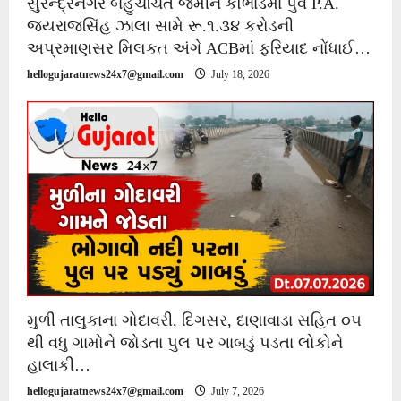
સુરેન્દ્રનગર બહુચર્ચિત જમીન કૌભાંડમાં પુર્વ P.A.
જયરાજસિંહ ઝાલા સામે રૂ.૧.૩૪ કરોડની
અપ્રમાણસર મિલકત અંગે ACBમાં ફરિયાદ નોંધાઈ…
hellogujaratnews24x7@gmail.com
July 18, 2026
મુળી તાલુકાના ગોદાવરી, દિગસર, દાણાવાડા સહિત ૦૫
થી વધુ ગામોને જોડતા પુલ પર ગાબડું પડતા લોકોને
હાલાકી…
hellogujaratnews24x7@gmail.com
July 7, 2026