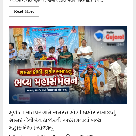
આક્ષેપોને લઈ જીલ્લા ભાજપ દ્વારા કડક કાર્યવાહી હાથ...
Read
Read More
more
about
લીંબડી
તા.પંચાયતના
પુર્વ
પ્રમુખ
કૃષ્ણસિંહ
રાણાને
પક્ષ
વિરોધી
પ્રવૃતિ
કરવા
બદલ
જીલ્લા
ભાજપ
દ્વારા
સસ્પેન્ડ
કરાયા
મુળીના માનપર ગામે સમસ્ત કોળી ઠાકોર સમાજનું
સાંસદ ગેનીબેન ઠાકોરની અધ્યક્ષતામાં ભવ્ય
મહાસંમેલન યોજાયું