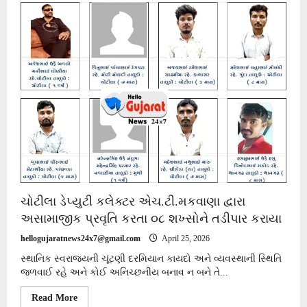
ચુડા
તાલુકા
પંચાયત
માટે
જેપર
ગામમાં
આજે
પુન:મતદાન
યોજાશે.
ચોટીલા ડેપ્યુટી કલેક્ટર એચ.ટી.મકવાણા દ્વારા
અસામાજીક પ્રવૃતિ કરતા ૦૮ શખ્સોને તડીપાર કરાયા
hellogujaratnews24x7@gmail.com
April 25, 2026
સ્થાનિક સ્વરાજ્યની ચૂંટણી દરમિયાન કાયદો અને વ્યવસ્થાની સ્થિતિ
જળવાઈ રહે અને કોઈ અનિચ્છનીય બનાવ ન બને તે...
Read
Read More
more