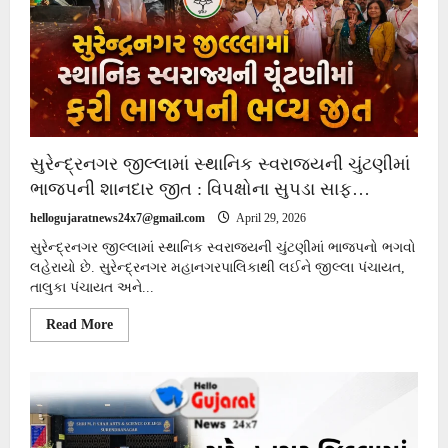
સુરેન્દ્રનગર જીલ્લામાં સ્થાનિક સ્વરાજયની ચુંટણીમાં
ભાજપની શાનદાર જીત : વિપક્ષોના સુપડા સાફ…
hellogujaratnews24x7@gmail.com
April 29, 2026
સુરેન્દ્રનગર જીલ્લામાં સ્થાનિક સ્વરાજ્યની ચુંટણીમાં ભાજપનો ભગવો
લહેરાયો છે. સુરેન્દ્રનગર મહાનગરપાલિકાથી લઈને જીલ્લા પંચાયત,
તાલુકા પંચાયત અને...
Read
Read More
more
about
સુરેન્દ્રનગર
જીલ્લામાં
સ્થાનિક
સ્વરાજયની
ચુંટણીમાં
ભાજપની