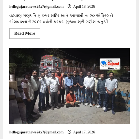
hellogujaratnews24x7@gmail.com
April 18, 2026
વઢવાણ ગણપતિ ફાટસર મંદિર ખાતે આગામી તા.૨૦ એપ્રિલને
સોમવારના રોજ દર વર્ષની પરંપરા મુજબ શ્રી ગણેશ ચતુર્થી...
Read
Read More
more
about
વઢવાણ
ગણપતિ
ફાટસર
મંદિર
ખાતે
તા.૨૦
એપ્રિલના
રોજ
શ્રી
ગણેશ
ચતુર્થી
વાર્ષિક
મહોત્સવ
યોજાશે.
hellogujaratnews24x7@gmail.com
April 17, 2026