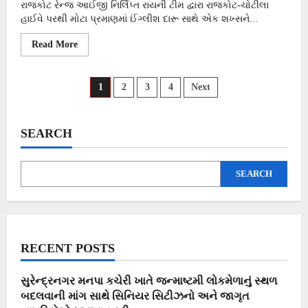
રાજકોટ રેન્જ આઈજી નિર્લિપ્ત રાયની ટીમ દ્વારા રાજકોટ-ચોટીલા
હાઈવે પરથી મોટા પ્રમાણમાં ઈંગ્લીશ દારૂ સાથે એક શખ્સને...
Read
Read More
more
about
Posts
1
2
3
4
Next
pagination
SEARCH
SEARCH
RECENT POSTS
સુરેન્દ્રનગર મનપા કચેરી ખાતે જન્માષ્ટમી લોકમેળાનું સ્થળ
બદલવાની માંગ સાથે સિનિયર સિટીઝનો અને જાગૃત