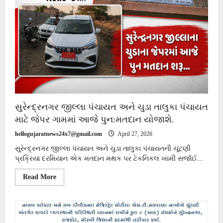
સ્થળો
પર
સ્થાનિક
સ્વરાજ્યની
ચુંટણી
માટે
મત
ગણતરી
યોજાશે
સુરેન્દ્રનગર જીલ્લા પંચાયત અને ચુડા તાલુકા પંચાયત
માટે જેપર ગામમાં આજે પુન:મતદાન યોજાશે.
hellogujaratnews24x7@gmail.com
April 27, 2026
સુરેન્દ્રનગર જીલ્લા પંચાયત અને ચુડા તાલુકા પંચાયતની ચૂંટણી
પ્રક્રિયા દરમિયાન એક મતદાન મથક પર ટેકનિકલ ખામી સર્જાઈ...
Read
Read More
more
about
સુરેન્દ્રનગર
જીલ્લા
પંચાયત
અને