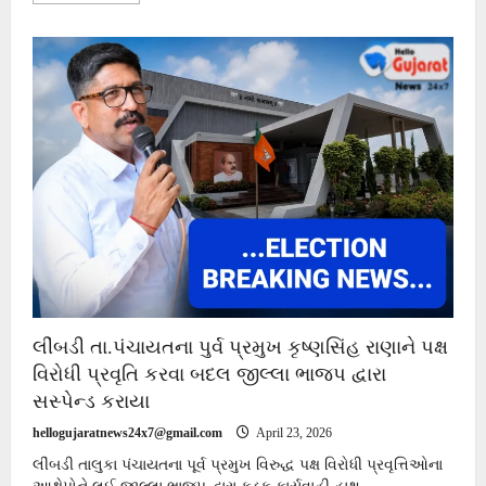
about
ચોટીલા
ડેપ્યુટી
કલેક્ટર
એચ.ટી.મકવાણા
દ્વારા
અસામાજીક
પ્રવૃતિ
કરતા
૦૮
શખ્સોને
તડીપાર
કરાયા
લીંબડી તા.પંચાયતના પુર્વ પ્રમુખ કૃષ્ણસિંહ રાણાને પક્ષ
વિરોધી પ્રવૃતિ કરવા બદલ જીલ્લા ભાજપ દ્વારા
સસ્પેન્ડ કરાયા
hellogujaratnews24x7@gmail.com
April 23, 2026
લીંબડી તાલુકા પંચાયતના પૂર્વ પ્રમુખ વિરુદ્ધ પક્ષ વિરોધી પ્રવૃત્તિઓના