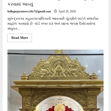
કરવામાં આવ્યું
hellogujaratnews24x7@gmail.com
April 20, 2026
સુરેન્દ્રનગર મહાનગરપાલિકાની આવનારી ચૂંટણીને લઈને રાજકીય
માહોલ ગરમાયો છે. વોર્ડ નંબર ૦૩ અને ૦૪ના અપક્ષ ઉમેદવારોના
સંયુક્ત...
Read
Read More
more
about
સુરેન્દ્રનગર
મનપાની
ચૂંટણીમાં
વોર્ડ
નંબર
૦૩
અને
૦૪ના
અપક્ષ
ઉમેદવારોના
સંયુક્ત
કાર્યાલયનું
ઉદ્ઘાટન
કરવામાં
આવ્યું