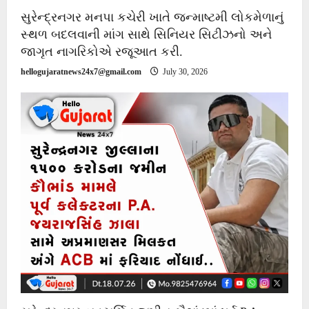
સુરેન્દ્રનગર મનપા કચેરી ખાતે જન્માષ્ટમી લોકમેળાનું
સ્થળ બદલવાની માંગ સાથે સિનિયર સિટીઝનો અને
જાગૃત નાગરિકોએ રજૂઆત કરી.
hellogujaratnews24x7@gmail.com
July 30, 2026