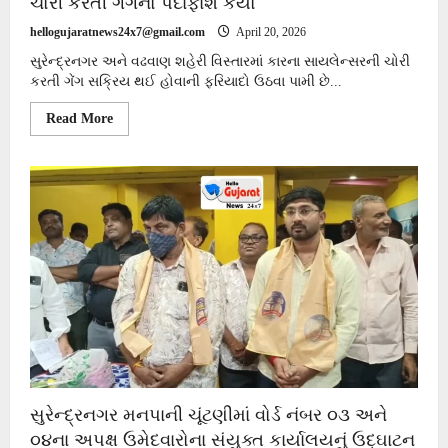
ચોરી કરતી ગેંગનો પર્દાફાશ કર્યો
hellogujaratnews24x7@gmail.com
April 20, 2026
સુરેન્દ્રનગર અને વઢવાણ શહેરી વિસ્તારમાં કારના સાયલેન્સરની ચોરી
કરતી ગેંગ સક્રિય થઈ હોવાની ફરિયાદો ઉઠવા પામી છે...
Read
Read More
more
about
સુરેન્દ્રનગર
A-
ડિવિઝન
પોલીસે
કારના
સાયલેન્સરની
ચોરી
કરતી
ગેંગનો
પર્દાફાશ
કર્યો
સુરેન્દ્રનગર મનપાની ચૂંટણીમાં વોર્ડ નંબર ૦૩ અને
૦૪ના અપક્ષ ઉમેદવારોના સંયુક્ત કાર્યાલયનું ઉદ્ઘાટન