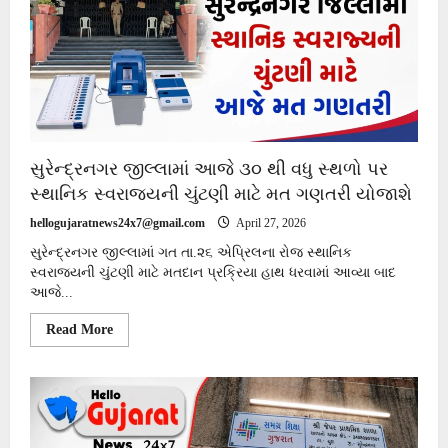
શાનદાર
જીત
:
વિપક્ષોના
સુપડા
સાફ…
સુરેન્દ્રનગર જીલ્લામાં આજે ૩૦ થી વધુ સ્થળો પર
સ્થાનિક સ્વરાજ્યની ચુંટણી માટે મત ગણતરી યોજાશે
hellogujaratnews24x7@gmail.com
April 27, 2026
સુરેન્દ્રનગર જીલ્લામાં ગત તા.૨૬ એપ્રિલના રોજ સ્થાનિક
સ્વરાજ્યની ચુંટણી માટે મતદાન પ્રક્રિયા હાથ ધરવામાં આવ્યા બાદ
આજે...
Read
Read More
more
about
સુરેન્દ્રનગર
જીલ્લામાં
આજે
૩૦
થી
વધુ