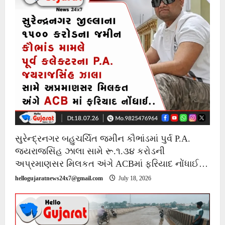
સુરેન્દ્રનગર બહુચર્ચિત જમીન કૌભાંડમાં પુર્વ P.A.
જયરાજસિંહ ઝાલા સામે રૂ.૧.૩૪ કરોડની
અપ્રમાણસર મિલકત અંગે ACBમાં ફરિયાદ નોંધાઈ…
hellogujaratnews24x7@gmail.com
July 18, 2026