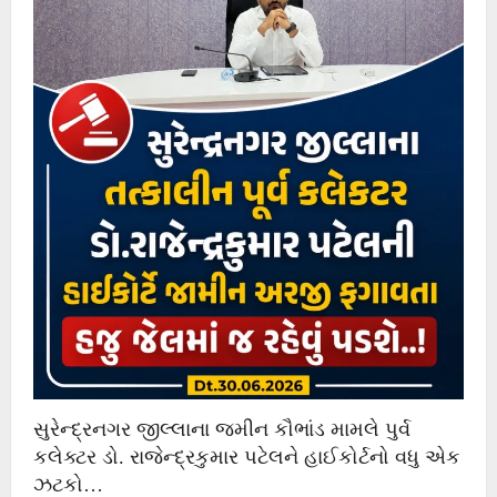
સુરેન્દ્રનગર જીલ્લાના જમીન કૌભાંડ મામલે પુર્વ
કલેક્ટર ડો. રાજેન્દ્રકુમાર પટેલને હાઈકોર્ટનો વધુ એક
ઝટકો…