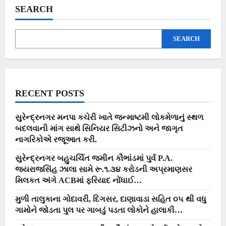
અને
SEARCH
સોમવતી
અમાસનો
અનોખો
સંયોગ…
SEARCH
આવો
જાણીએ
શું
છે
મહત્વ
?
RECENT POSTS
સુરેન્દ્રનગર મનપા કચેરી ખાતે જન્માષ્ટમી લોકમેળાનું સ્થળ
બદલવાની માંગ સાથે સિનિયર સિટીઝનો અને જાગૃત
નાગરિકોએ રજૂઆત કરી.
સુરેન્દ્રનગર બહુચર્ચિત જમીન કૌભાંડમાં પુર્વ P.A.
જયરાજસિંહ ઝાલા સામે રૂ.૧.૩૪ કરોડની અપ્રમાણસર
મિલકત અંગે ACBમાં ફરિયાદ નોંધાઈ…
મુળી તાલુકાના ગોદાવરી, દિગસર, દાણાવાડા સહિત ૦૫ થી વધુ
ગામોને જોડતા પુલ પર ગાબડું પડતા લોકોને હાલાકી…