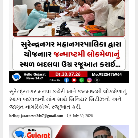
સુરેન્દ્રનગર મનપા કચેરી ખાતે જન્માષ્ટમી લોકમેળાનું
સ્થળ બદલવાની માંગ સાથે સિનિયર સિટીઝનો અને
જાગૃત નાગરિકોએ રજૂઆત કરી.
hellogujaratnews24x7@gmail.com
July 30, 2026