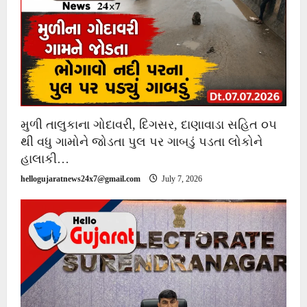
મુળી તાલુકાના ગોદાવરી, દિગસર, દાણાવાડા સહિત ૦૫
થી વધુ ગામોને જોડતા પુલ પર ગાબડું પડતા લોકોને
હાલાકી…
hellogujaratnews24x7@gmail.com
July 7, 2026