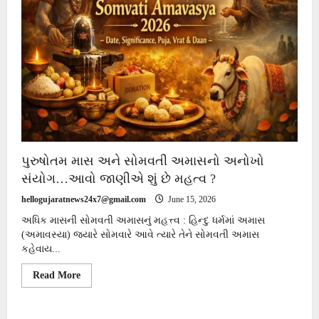
પુરુષોતમ માસ અને સોમવતી અમાસનો અનોખો
સંયોગ…આવો જાણીએ શું છે મહત્વ ?
hellogujaratnews24x7@gmail.com
June 15, 2026
અધિક માસની સોમવતી અમાસનું મહત્ત્વ : હિન્દુ ધર્મમાં અમાસ
(અમાવસ્યા) જ્યારે સોમવારે આવે ત્યારે તેને સોમવતી અમાસ
કહેવાય...
Read
Read More
more
about
પુરુષોતમ
માસ