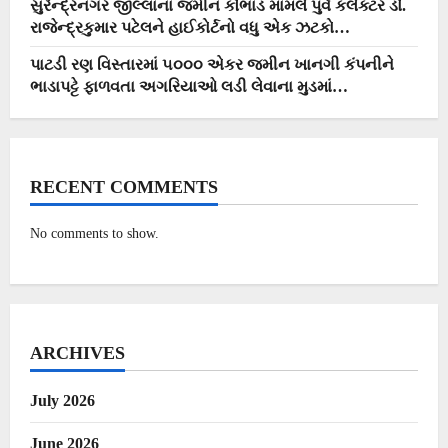
સુરેન્દ્રનગર જીલ્લાના જમીન કૌભાંડ મામલે પુર્વ કલેક્ટર ડો.
રાજેન્દ્રકુમાર પટેલને હાઈકોર્ટનો વધુ એક ઝટકો…
પાટડી રણ વિસ્તારમાં ૫૦૦૦ એકર જમીન ખાનગી કંપનીને
ભાડાપટ્ટે ફાળવતા અગરિયાઓ લડી લેવાના મુડમાં…
RECENT COMMENTS
No comments to show.
ARCHIVES
July 2026
June 2026