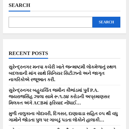
અને
SEARCH
સોમવતી
અમાસનો
અનોખો
સંયોગ…
SEARCH
આવો
જાણીએ
શું
છે
મહત્વ
?
RECENT POSTS
સુરેન્દ્રનગર મનપા કચેરી ખાતે જન્માષ્ટમી લોકમેળાનું સ્થળ
બદલવાની માંગ સાથે સિનિયર સિટીઝનો અને જાગૃત
નાગરિકોએ રજૂઆત કરી.
સુરેન્દ્રનગર બહુચર્ચિત જમીન કૌભાંડમાં પુર્વ P.A.
જયરાજસિંહ ઝાલા સામે રૂ.૧.૩૪ કરોડની અપ્રમાણસર
મિલકત અંગે ACBમાં ફરિયાદ નોંધાઈ…
મુળી તાલુકાના ગોદાવરી, દિગસર, દાણાવાડા સહિત ૦૫ થી વધુ
ગામોને જોડતા પુલ પર ગાબડું પડતા લોકોને હાલાકી…