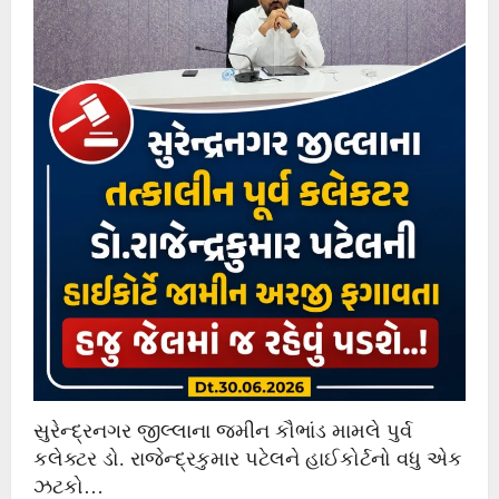
સુરેન્દ્રનગર જીલ્લાના જમીન કૌભાંડ મામલે પુર્વ
કલેક્ટર ડો. રાજેન્દ્રકુમાર પટેલને હાઈકોર્ટનો વધુ એક
ઝટકો…