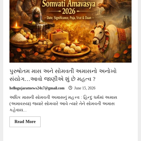
પુરુષોતમ માસ અને સોમવતી અમાસનો અનોખો
સંયોગ…આવો જાણીએ શું છે મહત્વ ?
hellogujaratnews24x7@gmail.com
June 15, 2026
અધિક માસની સોમવતી અમાસનું મહત્ત્વ : હિન્દુ ધર્મમાં અમાસ
(અમાવસ્યા) જ્યારે સોમવારે આવે ત્યારે તેને સોમવતી અમાસ
કહેવાય...
Read
Read More
more
about
પુરુષોતમ
માસ