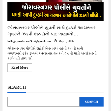
જોરાવરનગર પોલીસે યુવતી સાથે દુષ્કર્મ આચરનાર
યુવકને ઝડપી કાયદાનો પાઠ ભણાવ્યો…
hellogujaratnews24x7@gmail.com
May 8, 2026
જોરાવરનગર પોલીસે શહેરી વિસ્તારમાં રહેતી યુવતી સાથે
બળજબરીપૂર્વક દુષ્કર્મ આચરનાર યુવકને ઝડપી પાડી કાયદેસરની
કાર્યવાહી હાથ ધરી...
Read
Read More
more
about
જોરાવરનગર
પોલીસે
યુવતી
SEARCH
સાથે
દુષ્કર્મ
આચરનાર
યુવકને
SEARCH
ઝડપી
કાયદાનો
પાઠ