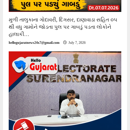
મુળી તાલુકાના ગોદાવરી, દિગસર, દાણાવાડા સહિત ૦૫
થી વધુ ગામોને જોડતા પુલ પર ગાબડું પડતા લોકોને
હાલાકી…
hellogujaratnews24x7@gmail.com
July 7, 2026