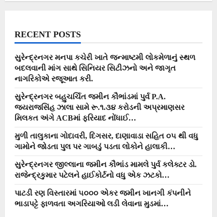
ભણાવ્યો…
RECENT POSTS
સુરેન્દ્રનગર મનપા કચેરી ખાતે જન્માષ્ટમી લોકમેળાનું સ્થળ
બદલવાની માંગ સાથે સિનિયર સિટીઝનો અને જાગૃત
નાગરિકોએ રજૂઆત કરી.
સુરેન્દ્રનગર બહુચર્ચિત જમીન કૌભાંડમાં પુર્વ P.A.
જયરાજસિંહ ઝાલા સામે રૂ.૧.૩૪ કરોડની અપ્રમાણસર
મિલકત અંગે ACBમાં ફરિયાદ નોંધાઈ…
મુળી તાલુકાના ગોદાવરી, દિગસર, દાણાવાડા સહિત ૦૫ થી વધુ
ગામોને જોડતા પુલ પર ગાબડું પડતા લોકોને હાલાકી…
સુરેન્દ્રનગર જીલ્લાના જમીન કૌભાંડ મામલે પુર્વ કલેક્ટર ડો.
રાજેન્દ્રકુમાર પટેલને હાઈકોર્ટનો વધુ એક ઝટકો…
પાટડી રણ વિસ્તારમાં ૫૦૦૦ એકર જમીન ખાનગી કંપનીને
ભાડાપટ્ટે ફાળવતા અગરિયાઓ લડી લેવાના મુડમાં…