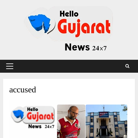
Skip
to
content
Primary
Menu
accused