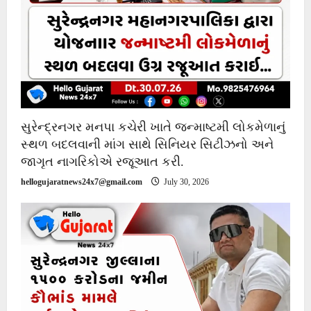
સુરેન્દ્રનગર મનપા કચેરી ખાતે જન્માષ્ટમી લોકમેળાનું
સ્થળ બદલવાની માંગ સાથે સિનિયર સિટીઝનો અને
જાગૃત નાગરિકોએ રજૂઆત કરી.
hellogujaratnews24x7@gmail.com
July 30, 2026