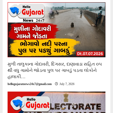
મુળી તાલુકાના ગોદાવરી, દિગસર, દાણાવાડા સહિત ૦૫
થી વધુ ગામોને જોડતા પુલ પર ગાબડું પડતા લોકોને
હાલાકી…
hellogujaratnews24x7@gmail.com
July 7, 2026