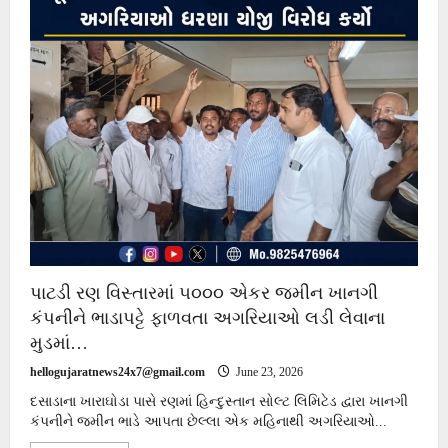
પાટડી રણ વિસ્તારમાં ૫૦૦૦ એકર જમીન ખાનગી
કંપનીને ભાડાપટ્ટે ફાળવતા અગરિયાઓ લડી લેવાના
મુડમાં…
hellogujaratnews24x7@gmail.com
June 23, 2026
દસાડાના ખારાઘોડા પાસે રણમાં હિન્દુસ્તાન સોલ્ટ લિમિટેડ દ્વારા ખાનગી
કંપનીને જમીન ભાડે આપતા છેલ્લા એક મહિનાથી અગરિયાઓ...