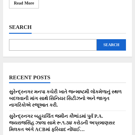
Read
Read More
more
about
પાટડી
રણ
વિસ્તારમાં
SEARCH
૫૦૦૦
એકર
જમીન
ખાનગી
SEARCH
કંપનીને
ભાડાપટ્ટે
ફાળવતા
અગરિયાઓ
લડી
લેવાના
મુડમાં…
RECENT POSTS
સુરેન્દ્રનગર મનપા કચેરી ખાતે જન્માષ્ટમી લોકમેળાનું સ્થળ
બદલવાની માંગ સાથે સિનિયર સિટીઝનો અને જાગૃત
નાગરિકોએ રજૂઆત કરી.
સુરેન્દ્રનગર બહુચર્ચિત જમીન કૌભાંડમાં પુર્વ P.A.
જયરાજસિંહ ઝાલા સામે રૂ.૧.૩૪ કરોડની અપ્રમાણસર
મિલકત અંગે ACBમાં ફરિયાદ નોંધાઈ…