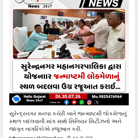
સુરેન્દ્રનગર મનપા કચેરી ખાતે જન્માષ્ટમી લોકમેળાનું
સ્થળ બદલવાની માંગ સાથે સિનિયર સિટીઝનો અને
જાગૃત નાગરિકોએ રજૂઆત કરી.