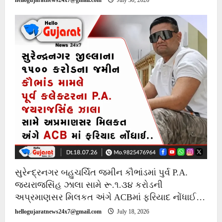
hellogujaratnews24x7@gmail.com
July 30, 2026
સુરેન્દ્રનગર બહુચર્ચિત જમીન કૌભાંડમાં પુર્વ P.A.
જયરાજસિંહ ઝાલા સામે રૂ.૧.૩૪ કરોડની
અપ્રમાણસર મિલકત અંગે ACBમાં ફરિયાદ નોંધાઈ…
hellogujaratnews24x7@gmail.com
July 18, 2026