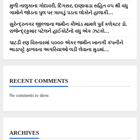
મુળી તાલુકાના ગોદાવરી, દિગસર, દાણાવાડા સહિત ૦૫ થી વધુ
ગામોને જોડતા પુલ પર ગાબડું પડતા લોકોને હાલાકી…
સુરેન્દ્રનગર જીલ્લાના જમીન કૌભાંડ મામલે પુર્વ કલેક્ટર ડો.
રાજેન્દ્રકુમાર પટેલને હાઈકોર્ટનો વધુ એક ઝટકો…
પાટડી રણ વિસ્તારમાં ૫૦૦૦ એકર જમીન ખાનગી કંપનીને
ભાડાપટ્ટે ફાળવતા અગરિયાઓ લડી લેવાના મુડમાં…
RECENT COMMENTS
No comments to show.
ARCHIVES