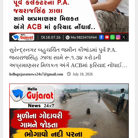
સુરેન્દ્રનગર બહુચર્ચિત જમીન કૌભાંડમાં પુર્વ P.A.
જયરાજસિંહ ઝાલા સામે રૂ.૧.૩૪ કરોડની
અપ્રમાણસર મિલકત અંગે ACBમાં ફરિયાદ નોંધાઈ…
hellogujaratnews24x7@gmail.com
July 18, 2026