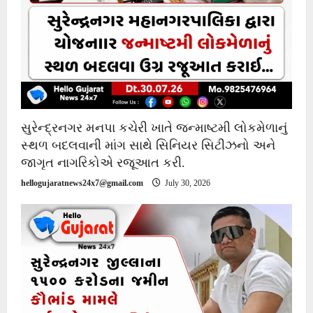
સુરેન્દ્રનગર મનપા કચેરી ખાતે જન્માષ્ટમી લોકમેળાનું
સ્થળ બદલવાની માંગ સાથે સિનિયર સિટીઝનો અને
જાગૃત નાગરિકોએ રજૂઆત કરી.
hellogujaratnews24x7@gmail.com
July 30, 2026