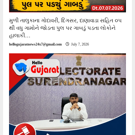
મુળી તાલુકાના ગોદાવરી, દિગસર, દાણાવાડા સહિત ૦૫
થી વધુ ગામોને જોડતા પુલ પર ગાબડું પડતા લોકોને
હાલાકી…
hellogujaratnews24x7@gmail.com
July 7, 2026