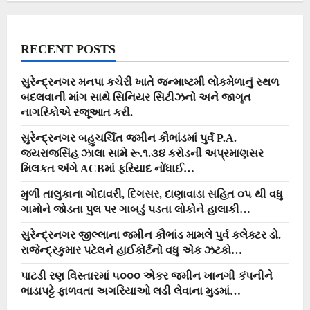
ભણાવ્યો…
RECENT POSTS
સુરેન્દ્રનગર મનપા કચેરી ખાતે જન્માષ્ટમી લોકમેળાનું સ્થળ
બદલવાની માંગ સાથે સિનિયર સિટીઝનો અને જાગૃત
નાગરિકોએ રજૂઆત કરી.
સુરેન્દ્રનગર બહુચર્ચિત જમીન કૌભાંડમાં પુર્વ P.A.
જયરાજસિંહ ઝાલા સામે રૂ.૧.૩૪ કરોડની અપ્રમાણસર
મિલકત અંગે ACBમાં ફરિયાદ નોંધાઈ…
મુળી તાલુકાના ગોદાવરી, દિગસર, દાણાવાડા સહિત ૦૫ થી વધુ
ગામોને જોડતા પુલ પર ગાબડું પડતા લોકોને હાલાકી…
સુરેન્દ્રનગર જીલ્લાના જમીન કૌભાંડ મામલે પુર્વ કલેક્ટર ડો.
રાજેન્દ્રકુમાર પટેલને હાઈકોર્ટનો વધુ એક ઝટકો…
પાટડી રણ વિસ્તારમાં ૫૦૦૦ એકર જમીન ખાનગી કંપનીને
ભાડાપટ્ટે ફાળવતા અગરિયાઓ લડી લેવાના મુડમાં…