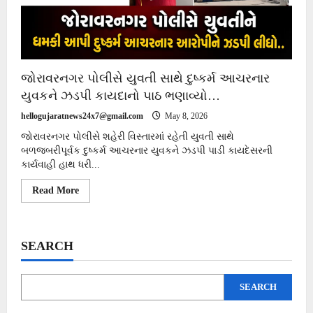
જોરાવરનગર પોલીસે યુવતી સાથે દુષ્કર્મ આચરનાર
યુવકને ઝડપી કાયદાનો પાઠ ભણાવ્યો…
hellogujaratnews24x7@gmail.com
May 8, 2026
જોરાવરનગર પોલીસે શહેરી વિસ્તારમાં રહેતી યુવતી સાથે
બળજબરીપૂર્વક દુષ્કર્મ આચરનાર યુવકને ઝડપી પાડી કાયદેસરની
કાર્યવાહી હાથ ધરી...
Read
Read More
more
about
જોરાવરનગર
પોલીસે
યુવતી
SEARCH
સાથે
દુષ્કર્મ
આચરનાર
યુવકને
SEARCH
ઝડપી
કાયદાનો
પાઠ