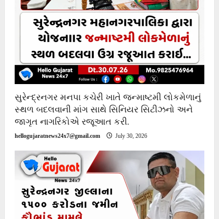
સુરેન્દ્રનગર મનપા કચેરી ખાતે જન્માષ્ટમી લોકમેળાનું
સ્થળ બદલવાની માંગ સાથે સિનિયર સિટીઝનો અને
જાગૃત નાગરિકોએ રજૂઆત કરી.
hellogujaratnews24x7@gmail.com
July 30, 2026