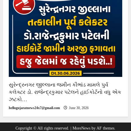
સુરેન્દ્રનગર જીલ્લાના જમીન કૌભાંડ મામલે પુર્વ
કલેક્ટર ડો. રાજેન્દ્રકુમાર પટેલને હાઈકોર્ટનો વધુ એક
ઝટકો…
hellogujaratnews24x7@gmail.com
June 30, 2026
Copyright © All rights reserved.
|
MoreNews
by AF themes.