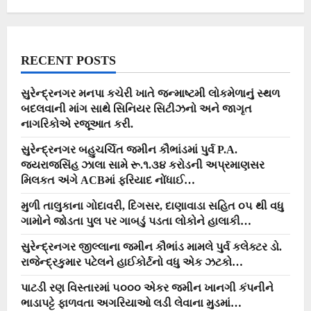
ગામોને
જોડતા
પુલ
પર
ગાબડું
પડતા
RECENT POSTS
લોકોને
હાલાકી…
સુરેન્દ્રનગર મનપા કચેરી ખાતે જન્માષ્ટમી લોકમેળાનું સ્થળ
બદલવાની માંગ સાથે સિનિયર સિટીઝનો અને જાગૃત
નાગરિકોએ રજૂઆત કરી.
સુરેન્દ્રનગર બહુચર્ચિત જમીન કૌભાંડમાં પુર્વ P.A.
જયરાજસિંહ ઝાલા સામે રૂ.૧.૩૪ કરોડની અપ્રમાણસર
મિલકત અંગે ACBમાં ફરિયાદ નોંધાઈ…
મુળી તાલુકાના ગોદાવરી, દિગસર, દાણાવાડા સહિત ૦૫ થી વધુ
ગામોને જોડતા પુલ પર ગાબડું પડતા લોકોને હાલાકી…
સુરેન્દ્રનગર જીલ્લાના જમીન કૌભાંડ મામલે પુર્વ કલેક્ટર ડો.
રાજેન્દ્રકુમાર પટેલને હાઈકોર્ટનો વધુ એક ઝટકો…
પાટડી રણ વિસ્તારમાં ૫૦૦૦ એકર જમીન ખાનગી કંપનીને
ભાડાપટ્ટે ફાળવતા અગરિયાઓ લડી લેવાના મુડમાં…