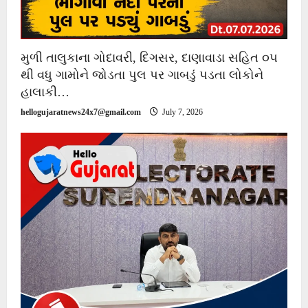
મુળી તાલુકાના ગોદાવરી, દિગસર, દાણાવાડા સહિત ૦૫
થી વધુ ગામોને જોડતા પુલ પર ગાબડું પડતા લોકોને
હાલાકી…
hellogujaratnews24x7@gmail.com
July 7, 2026