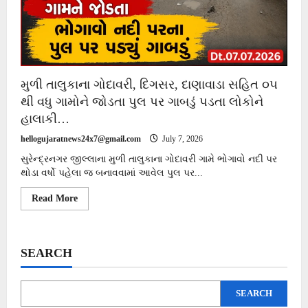
મુળી તાલુકાના ગોદાવરી, દિગસર, દાણાવાડા સહિત ૦૫
થી વધુ ગામોને જોડતા પુલ પર ગાબડું પડતા લોકોને
હાલાકી…
hellogujaratnews24x7@gmail.com
July 7, 2026
સુરેન્દ્રનગર જીલ્લાના મુળી તાલુકાના ગોદાવરી ગામે ભોગાવો નદી પર
થોડા વર્ષો પહેલા જ બનાવવામાં આવેલ પુલ પર...
Read
Read More
more
about
મુળી
તાલુકાના
ગોદાવરી,
SEARCH
દિગસર,
દાણાવાડા
સહિત
૦૫
SEARCH
થી
વધુ