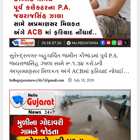
સુરેન્દ્રનગર બહુચર્ચિત જમીન કૌભાંડમાં પુર્વ P.A.
જયરાજસિંહ ઝાલા સામે રૂ.૧.૩૪ કરોડની
અપ્રમાણસર મિલકત અંગે ACBમાં ફરિયાદ નોંધાઈ…
hellogujaratnews24x7@gmail.com
July 18, 2026