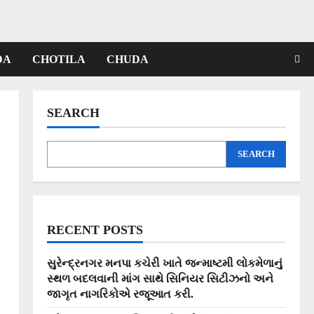
DA
CHOTILA
CHUDA
SEARCH
SEARCH
RECENT POSTS
સુરેન્દ્રનગર મનપા કચેરી ખાતે જન્માષ્ટમી લોકમેળાનું
સ્થળ બદલવાની માંગ સાથે સિનિયર સિટીઝનો અને
જાગૃત નાગરિકોએ રજૂઆત કરી.