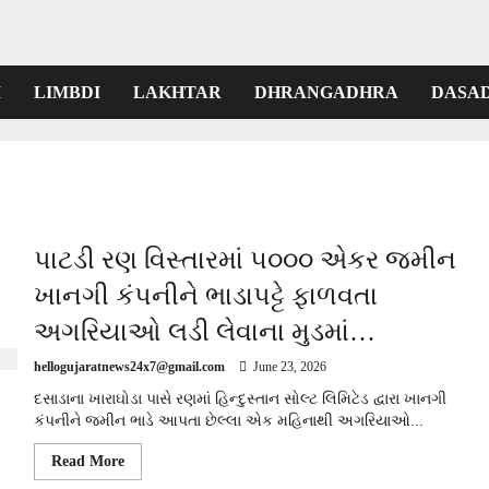
I
LIMBDI
LAKHTAR
DHRANGADHRA
DASA
પાટડી રણ વિસ્તારમાં ૫૦૦૦ એકર જમીન
ખાનગી કંપનીને ભાડાપટ્ટે ફાળવતા
અગરિયાઓ લડી લેવાના મુડમાં…
hellogujaratnews24x7@gmail.com
June 23, 2026
દસાડાના ખારાઘોડા પાસે રણમાં હિન્દુસ્તાન સોલ્ટ લિમિટેડ દ્વારા ખાનગી
કંપનીને જમીન ભાડે આપતા છેલ્લા એક મહિનાથી અગરિયાઓ...
Read
Read More
more