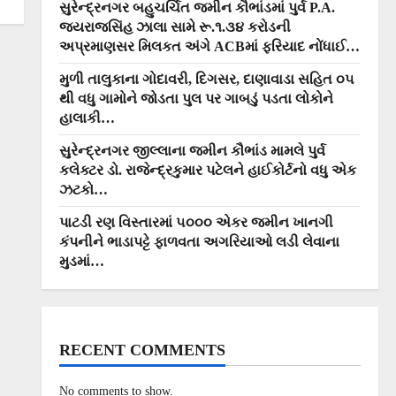
સુરેન્દ્રનગર બહુચર્ચિત જમીન કૌભાંડમાં પુર્વ P.A.
જયરાજસિંહ ઝાલા સામે રૂ.૧.૩૪ કરોડની
અપ્રમાણસર મિલકત અંગે ACBમાં ફરિયાદ નોંધાઈ…
મુળી તાલુકાના ગોદાવરી, દિગસર, દાણાવાડા સહિત ૦૫
થી વધુ ગામોને જોડતા પુલ પર ગાબડું પડતા લોકોને
હાલાકી…
સુરેન્દ્રનગર જીલ્લાના જમીન કૌભાંડ મામલે પુર્વ
કલેક્ટર ડો. રાજેન્દ્રકુમાર પટેલને હાઈકોર્ટનો વધુ એક
ઝટકો…
પાટડી રણ વિસ્તારમાં ૫૦૦૦ એકર જમીન ખાનગી
કંપનીને ભાડાપટ્ટે ફાળવતા અગરિયાઓ લડી લેવાના
મુડમાં…
RECENT COMMENTS
No comments to show.