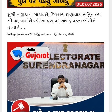
મુળી તાલુકાના ગોદાવરી, દિગસર, દાણાવાડા સહિત ૦૫
થી વધુ ગામોને જોડતા પુલ પર ગાબડું પડતા લોકોને
હાલાકી…
hellogujaratnews24x7@gmail.com
July 7, 2026