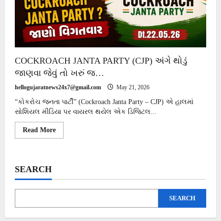
COCKROACH JANTA PARTY (CJP) અંગે થોડું
જાણવા જેવું તો ખરું જ…
hellogujaratnews24x7@gmail.com
May 21, 2026
“કોકરોચ જનતા પાર્ટી” (Cockroach Janta Party – CJP) એ હાલમાં
સોશિયલ મીડિયા પર વાયરલ થયેલ એક ડિજિટલ...
Read
Read More
more
about
COCKROACH
JANTA
PARTY
SEARCH
(CJP)
અંગે
થોડું
જાણવા
SEARCH
જેવું
તો
ખરું
જ…