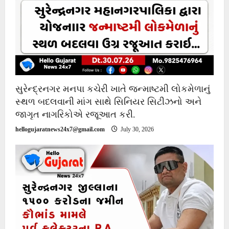
સુરેન્દ્રનગર મનપા કચેરી ખાતે જન્માષ્ટમી લોકમેળાનું
સ્થળ બદલવાની માંગ સાથે સિનિયર સિટીઝનો અને
જાગૃત નાગરિકોએ રજૂઆત કરી.
hellogujaratnews24x7@gmail.com
July 30, 2026