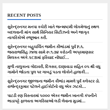
RECENT POSTS
સુરેન્દ્રનગર મનપા કચેરી ખાતે જન્માષ્ટમી લોકમેળાનું સ્થળ
બદલવાની માંગ સાથે સિનિયર સિટીઝનો અને જાગૃત
નાગરિકોએ રજૂઆત કરી.
સુરેન્દ્રનગર બહુચર્ચિત જમીન કૌભાંડમાં પુર્વ P.A.
જયરાજસિંહ ઝાલા સામે રૂ.૧.૩૪ કરોડની અપ્રમાણસર
મિલકત અંગે ACBમાં ફરિયાદ નોંધાઈ…
મુળી તાલુકાના ગોદાવરી, દિગસર, દાણાવાડા સહિત ૦૫ થી વધુ
ગામોને જોડતા પુલ પર ગાબડું પડતા લોકોને હાલાકી…
સુરેન્દ્રનગર જીલ્લાના જમીન કૌભાંડ મામલે પુર્વ કલેક્ટર ડો.
રાજેન્દ્રકુમાર પટેલને હાઈકોર્ટનો વધુ એક ઝટકો…
પાટડી રણ વિસ્તારમાં ૫૦૦૦ એકર જમીન ખાનગી કંપનીને
ભાડાપટ્ટે ફાળવતા અગરિયાઓ લડી લેવાના મુડમાં…