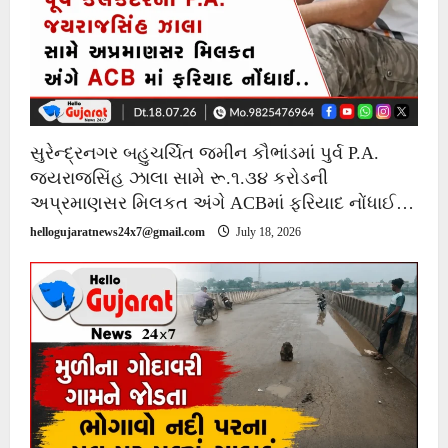
સુરેન્દ્રનગર બહુચર્ચિત જમીન કૌભાંડમાં પુર્વ P.A.
જયરાજસિંહ ઝાલા સામે રૂ.૧.૩૪ કરોડની
અપ્રમાણસર મિલકત અંગે ACBમાં ફરિયાદ નોંધાઈ…
hellogujaratnews24x7@gmail.com
July 18, 2026