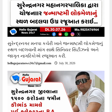
સુરેન્દ્રનગર મનપા કચેરી ખાતે જન્માષ્ટમી લોકમેળાનું
સ્થળ બદલવાની માંગ સાથે સિનિયર સિટીઝનો અને
જાગૃત નાગરિકોએ રજૂઆત કરી.
hellogujaratnews24x7@gmail.com
July 30, 2026