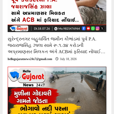
સુરેન્દ્રનગર બહુચર્ચિત જમીન કૌભાંડમાં પુર્વ P.A.
જયરાજસિંહ ઝાલા સામે રૂ.૧.૩૪ કરોડની
અપ્રમાણસર મિલકત અંગે ACBમાં ફરિયાદ નોંધાઈ…
hellogujaratnews24x7@gmail.com
July 18, 2026