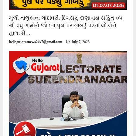
મુળી તાલુકાના ગોદાવરી, દિગસર, દાણાવાડા સહિત ૦૫
થી વધુ ગામોને જોડતા પુલ પર ગાબડું પડતા લોકોને
હાલાકી…
hellogujaratnews24x7@gmail.com
July 7, 2026