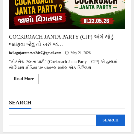
COCKROACH JANTA PARTY (CJP) અંગે થોડું
જાણવા જેવું તો ખરું જ…
hellogujaratnews24x7@gmail.com
May 21, 2026
“કોકરોચ જનતા પાર્ટી” (Cockroach Janta Party – CJP) એ હાલમાં
સોશિયલ મીડિયા પર વાયરલ થયેલ એક ડિજિટલ...
Read
Read More
more
about
COCKROACH
JANTA
PARTY
SEARCH
(CJP)
અંગે
થોડું
જાણવા
SEARCH
જેવું
તો
ખરું
જ…