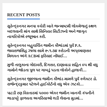
RECENT POSTS
સુરેન્દ્રનગર મનપા કચેરી ખાતે જન્માષ્ટમી લોકમેળાનું સ્થળ
બદલવાની માંગ સાથે સિનિયર સિટીઝનો અને જાગૃત
નાગરિકોએ રજૂઆત કરી.
સુરેન્દ્રનગર બહુચર્ચિત જમીન કૌભાંડમાં પુર્વ P.A.
જયરાજસિંહ ઝાલા સામે રૂ.૧.૩૪ કરોડની અપ્રમાણસર
મિલકત અંગે ACBમાં ફરિયાદ નોંધાઈ…
મુળી તાલુકાના ગોદાવરી, દિગસર, દાણાવાડા સહિત ૦૫ થી વધુ
ગામોને જોડતા પુલ પર ગાબડું પડતા લોકોને હાલાકી…
સુરેન્દ્રનગર જીલ્લાના જમીન કૌભાંડ મામલે પુર્વ કલેક્ટર ડો.
રાજેન્દ્રકુમાર પટેલને હાઈકોર્ટનો વધુ એક ઝટકો…
પાટડી રણ વિસ્તારમાં ૫૦૦૦ એકર જમીન ખાનગી કંપનીને
ભાડાપટ્ટે ફાળવતા અગરિયાઓ લડી લેવાના મુડમાં…