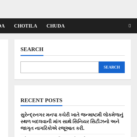
DA
CHOTILA
CHUDA
SEARCH
SEARCH
RECENT POSTS
સુરેન્દ્રનગર મનપા કચેરી ખાતે જન્માષ્ટમી લોકમેળાનું
સ્થળ બદલવાની માંગ સાથે સિનિયર સિટીઝનો અને
જાગૃત નાગરિકોએ રજૂઆત કરી.