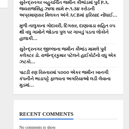
સુરેન્દ્રનગર બહુચર્ચિત જમીન કૌભાંડમાં પુર્વ P.A.
જયરાજસિંહ ઝાલા સામે રૂ.૧.૩૪ કરોડની
અપ્રમાણસર મિલકત અંગે ACBમાં ફરિયાદ નોંધાઈ…
મુળી તાલુકાના ગોદાવરી, દિગસર, દાણાવાડા સહિત ૦૫
થી વધુ ગામોને જોડતા પુલ પર ગાબડું પડતા લોકોને
હાલાકી…
સુરેન્દ્રનગર જીલ્લાના જમીન કૌભાંડ મામલે પુર્વ
કલેક્ટર ડો. રાજેન્દ્રકુમાર પટેલને હાઈકોર્ટનો વધુ એક
ઝટકો…
પાટડી રણ વિસ્તારમાં ૫૦૦૦ એકર જમીન ખાનગી
કંપનીને ભાડાપટ્ટે ફાળવતા અગરિયાઓ લડી લેવાના
મુડમાં…
RECENT COMMENTS
No comments to show.