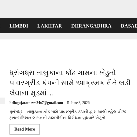
I
LIMBDI
LAKHTAR
DHRANGADHRA
DASA
ધ્રાંગધ્રા તાલુકાના કોંઢ ગામના ખેડુતો
પાવરગ્રીડ કંપની સામે આક્રમક રીતે લડી
લેવાના મુડમાં…
hellogujaratnews24x7@gmail.com
June 3, 2026
ધ્રાંગધ્રા : તાલુકાના કોંઢ ગામે પાવરગ્રીડ કંપની દ્વારા ચાલી રહેલ વીજ
ટ્રાન્સમિશન લાઇનની કામગીરીના વિરોધમાં બુધવારે ખેડૂતો...
Read
Read More
more