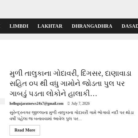
I
LIMBDI
LAKHTAR
DHRANGADHRA
DASA
મુળી તાલુકાના ગોદાવરી, દિગસર, દાણાવાડા
સહિત ૦૫ થી વધુ ગામોને જોડતા પુલ પર
ગાબડું પડતા લોકોને હાલાકી…
hellogujaratnews24x7@gmail.com
July 7, 2026
સુરેન્દ્રનગર જીલ્લાના મુળી તાલુકાના ગોદાવરી ગામે ભોગાવો નદી પર થોડા
વર્ષો પહેલા જ બનાવવામાં આવેલ પુલ પર...
Read
Read More
more