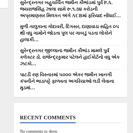
સુરેન્દ્રનગર બહુચર્ચિત જમીન કૌભાંડમાં પુર્વ P.A.
જયરાજસિંહ ઝાલા સામે રૂ.૧.૩૪ કરોડની
અપ્રમાણસર મિલકત અંગે ACBમાં ફરિયાદ નોંધાઈ…
મુળી તાલુકાના ગોદાવરી, દિગસર, દાણાવાડા સહિત ૦૫
થી વધુ ગામોને જોડતા પુલ પર ગાબડું પડતા લોકોને
હાલાકી…
સુરેન્દ્રનગર જીલ્લાના જમીન કૌભાંડ મામલે પુર્વ
કલેક્ટર ડો. રાજેન્દ્રકુમાર પટેલને હાઈકોર્ટનો વધુ એક
ઝટકો…
પાટડી રણ વિસ્તારમાં ૫૦૦૦ એકર જમીન ખાનગી
કંપનીને ભાડાપટ્ટે ફાળવતા અગરિયાઓ લડી લેવાના
મુડમાં…
RECENT COMMENTS
No comments to show.