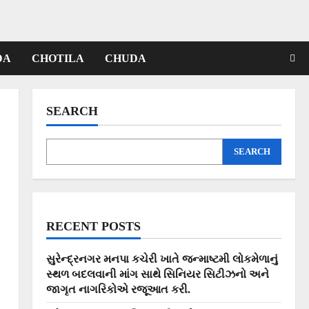
DA
CHOTILA
CHUDA
SEARCH
SEARCH
RECENT POSTS
સુરેન્દ્રનગર મનપા કચેરી ખાતે જન્માષ્ટમી લોકમેળાનું
સ્થળ બદલવાની માંગ સાથે સિનિયર સિટીઝનો અને
જાગૃત નાગરિકોએ રજૂઆત કરી.