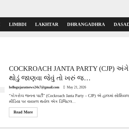
I
LIMBDI
LAKHTAR
DHRANGADHRA
DASA
COCKROACH JANTA PARTY (CJP) અંગે
થોડું જાણવા જેવું તો ખરું જ…
hellogujaratnews24x7@gmail.com
May 21, 2026
“કોકરોચ જનતા પાર્ટી” (Cockroach Janta Party – CJP) એ હાલમાં સોશિયલ
મીડિયા પર વાયરલ થયેલ એક ડિજિટલ...
Read
Read More
more
about
COCKROACH
JANTA