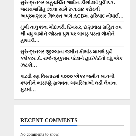
સુરેન્દ્રનગર બહુચર્ચિત જમીન કૌભાંડમાં પુર્વ P.A.
જયરાજસિંહ ઝાલા સામે રૂ.૧.૩૪ કરોડની
અપ્રમાણસર મિલકત અંગે ACBમાં ફરિયાદ નોંધાઈ…
મુળી તાલુકાના ગોદાવરી, દિગસર, દાણાવાડા સહિત ૦૫
થી વધુ ગામોને જોડતા પુલ પર ગાબડું પડતા લોકોને
હાલાકી…
સુરેન્દ્રનગર જીલ્લાના જમીન કૌભાંડ મામલે પુર્વ
કલેક્ટર ડો. રાજેન્દ્રકુમાર પટેલને હાઈકોર્ટનો વધુ એક
ઝટકો…
પાટડી રણ વિસ્તારમાં ૫૦૦૦ એકર જમીન ખાનગી
કંપનીને ભાડાપટ્ટે ફાળવતા અગરિયાઓ લડી લેવાના
મુડમાં…
RECENT COMMENTS
No comments to show.