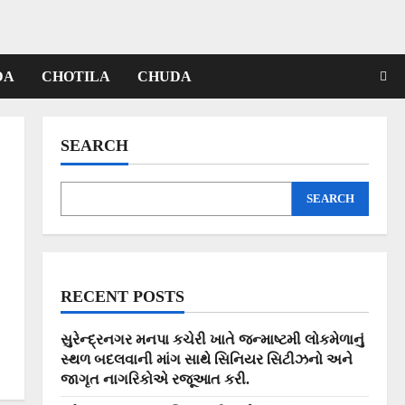
DA
CHOTILA
CHUDA
SEARCH
SEARCH
RECENT POSTS
સુરેન્દ્રનગર મનપા કચેરી ખાતે જન્માષ્ટમી લોકમેળાનું
સ્થળ બદલવાની માંગ સાથે સિનિયર સિટીઝનો અને
જાગૃત નાગરિકોએ રજૂઆત કરી.