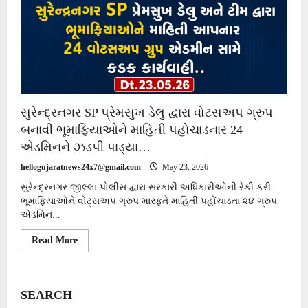
સુરેન્દ્રનગર SP પ્રેમસુખ ડેલુ દ્વારા વોટસઅપ ગ્રુપ
બનાવી ભૂમાફિયાઓને માહિતી પહોચાડનાર 24
એડમિનને ઝડપી પાડ્યા…
hellogujaratnews24x7@gmail.com
May 23, 2026
સુરેન્દ્રનગર જીલ્લા પોલીસ દ્વારા સરકારી અધિકારીઓની રેકી કરી
ભૂમાફિયાઓને વોટ્સઅપ ગ્રુપ મારફતે માહિતી પહોંચાડતા ૨૪ ગ્રુપ
એડમિન...
Read
Read More
more
about
સુરેન્દ્રનગર
SP
પ્રેમસુખ
SEARCH
ડેલુ
દ્વારા