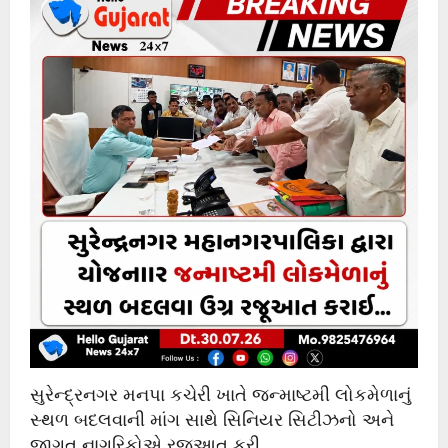
સુરેન્દ્રનગર મનપા કચેરી ખાતે જન્માષ્ટમી લોકમેળાનું
સ્થળ બદલવાની માંગ સાથે સિનિયર સિટીઝનો અને
જાગૃત નાગરિકોએ રજૂઆત કરી.