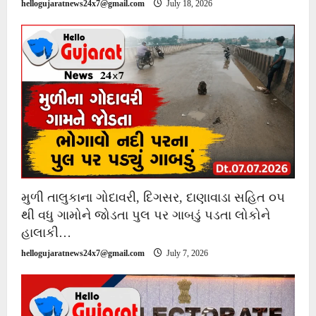
hellogujaratnews24x7@gmail.com
July 18, 2026
મુળી તાલુકાના ગોદાવરી, દિગસર, દાણાવાડા સહિત ૦૫
થી વધુ ગામોને જોડતા પુલ પર ગાબડું પડતા લોકોને
હાલાકી…
hellogujaratnews24x7@gmail.com
July 7, 2026