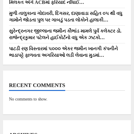
મિલકત અંગે ACBમાં ફરિયાદ નોંધાઈ…
મુળી તાલુકાના ગોદાવરી, દિગસર, દાણાવાડા સહિત ૦૫ થી વધુ
ગામોને જોડતા પુલ પર ગાબડું પડતા લોકોને હાલાકી…
સુરેન્દ્રનગર જીલ્લાના જમીન કૌભાંડ મામલે પુર્વ કલેક્ટર ડો.
રાજેન્દ્રકુમાર પટેલને હાઈકોર્ટનો વધુ એક ઝટકો…
પાટડી રણ વિસ્તારમાં ૫૦૦૦ એકર જમીન ખાનગી કંપનીને
ભાડાપટ્ટે ફાળવતા અગરિયાઓ લડી લેવાના મુડમાં…
RECENT COMMENTS
No comments to show.