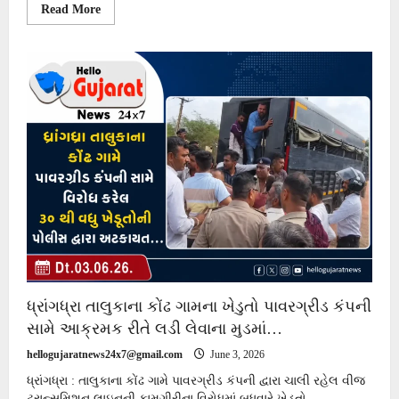
Read
Read More
more
about
પાટડી
રણ
વિસ્તારમાં
૫૦૦૦
એકર
જમીન
ખાનગી
કંપનીને
ભાડાપટ્ટે
ફાળવતા
અગરિયાઓ
લડી
લેવાના
મુડમાં…
ધ્રાંગધ્રા તાલુકાના કોંઢ ગામના ખેડુતો પાવરગ્રીડ કંપની
સામે આક્રમક રીતે લડી લેવાના મુડમાં…
hellogujaratnews24x7@gmail.com
June 3, 2026
ધ્રાંગધ્રા : તાલુકાના કોંઢ ગામે પાવરગ્રીડ કંપની દ્વારા ચાલી રહેલ વીજ
ટ્રાન્સમિશન લાઇનની કામગીરીના વિરોધમાં બુધવારે ખેડૂતો...