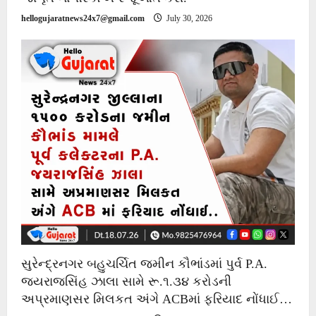
hellogujaratnews24x7@gmail.com
July 30, 2026
સુરેન્દ્રનગર બહુચર્ચિત જમીન કૌભાંડમાં પુર્વ P.A.
જયરાજસિંહ ઝાલા સામે રૂ.૧.૩૪ કરોડની
અપ્રમાણસર મિલકત અંગે ACBમાં ફરિયાદ નોંધાઈ…