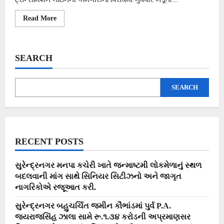
Read
Read More
more
about
ધ્રાંગધ્રા
તાલુકાના
કોંઢ
SEARCH
ગામના
ખેડુતો
પાવરગ્રીડ
કંપની
SEARCH
સામે
આક્રમક
રીતે
લડી
લેવાના
મુડમાં…
RECENT POSTS
સુરેન્દ્રનગર મનપા કચેરી ખાતે જન્માષ્ટમી લોકમેળાનું સ્થળ
બદલવાની માંગ સાથે સિનિયર સિટીઝનો અને જાગૃત
નાગરિકોએ રજૂઆત કરી.
સુરેન્દ્રનગર બહુચર્ચિત જમીન કૌભાંડમાં પુર્વ P.A.
જયરાજસિંહ ઝાલા સામે રૂ.૧.૩૪ કરોડની અપ્રમાણસર