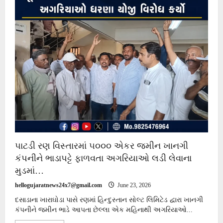
પાટડી રણ વિસ્તારમાં ૫૦૦૦ એકર જમીન ખાનગી
કંપનીને ભાડાપટ્ટે ફાળવતા અગરિયાઓ લડી લેવાના
મુડમાં…
hellogujaratnews24x7@gmail.com
June 23, 2026
દસાડાના ખારાઘોડા પાસે રણમાં હિન્દુસ્તાન સોલ્ટ લિમિટેડ દ્વારા ખાનગી
કંપનીને જમીન ભાડે આપતા છેલ્લા એક મહિનાથી અગરિયાઓ...