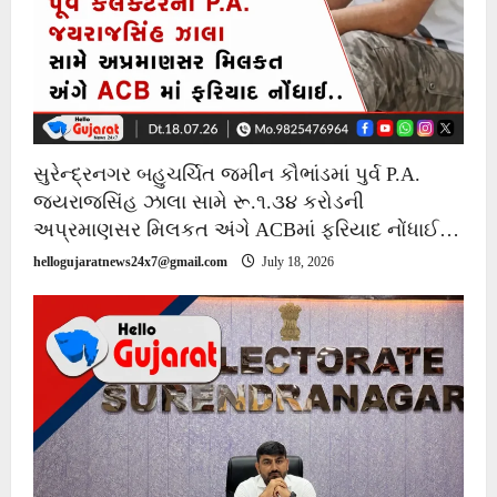
સુરેન્દ્રનગર બહુચર્ચિત જમીન કૌભાંડમાં પુર્વ P.A.
જયરાજસિંહ ઝાલા સામે રૂ.૧.૩૪ કરોડની
અપ્રમાણસર મિલકત અંગે ACBમાં ફરિયાદ નોંધાઈ…
hellogujaratnews24x7@gmail.com
July 18, 2026