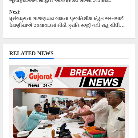
ભૂમાફિયાઓને માહિતી આપનાર ૪૦ શખ્સો ઝડપાયા.
s
t
Next:
ધ્રાંગધ્રાના ગાજણવાવ ગામના પ્રગતિશીલ ખેડુત ભરતભાઈ
n
ડેડાણીયાએ ઝાલાવાડમાં મીઠી ક્રાંતિ સર્જી નવી રાહ ચીંધી…
a
v
i
RELATED NEWS
g
a
t
i
o
n