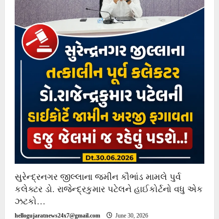
સુરેન્દ્રનગર જીલ્લાના જમીન કૌભાંડ મામલે પુર્વ
કલેક્ટર ડો. રાજેન્દ્રકુમાર પટેલને હાઈકોર્ટનો વધુ એક
ઝટકો…
hellogujaratnews24x7@gmail.com
June 30, 2026