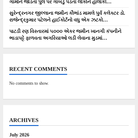
ગામોને જોડતા પુલ પર ગાબડું પડતા લોકોને હાલાકી…
સુરેન્દ્રનગર જીલ્લાના જમીન કૌભાંડ મામલે પુર્વ કલેક્ટર ડો.
રાજેન્દ્રકુમાર પટેલને હાઈકોર્ટનો વધુ એક ઝટકો…
પાટડી રણ વિસ્તારમાં ૫૦૦૦ એકર જમીન ખાનગી કંપનીને
ભાડાપટ્ટે ફાળવતા અગરિયાઓ લડી લેવાના મુડમાં…
RECENT COMMENTS
No comments to show.
ARCHIVES
July 2026