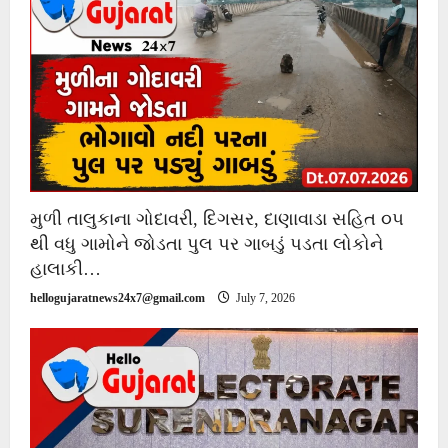
મુળી તાલુકાના ગોદાવરી, દિગસર, દાણાવાડા સહિત ૦૫
થી વધુ ગામોને જોડતા પુલ પર ગાબડું પડતા લોકોને
હાલાકી…
hellogujaratnews24x7@gmail.com
July 7, 2026