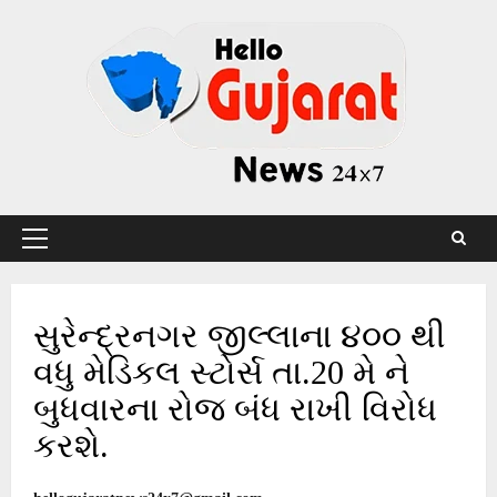
Skip
to
content
Primary
Menu
સુરેન્દ્રનગર જીલ્લાના ૪૦૦ થી
વધુ મેડિકલ સ્ટોર્સ તા.20 મે ને
બુધવારના રોજ બંધ રાખી વિરોધ
કરશે.