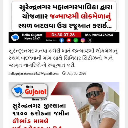
સુરેન્દ્રનગર મનપા કચેરી ખાતે જન્માષ્ટમી લોકમેળાનું
સ્થળ બદલવાની માંગ સાથે સિનિયર સિટીઝનો અને
જાગૃત નાગરિકોએ રજૂઆત કરી.
hellogujaratnews24x7@gmail.com
July 30, 2026