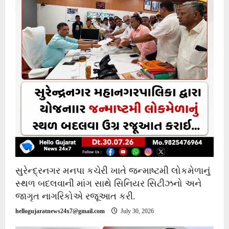
સુરેન્દ્રનગર મનપા કચેરી ખાતે જન્માષ્ટમી લોકમેળાનું
સ્થળ બદલવાની માંગ સાથે સિનિયર સિટીઝનો અને
જાગૃત નાગરિકોએ રજૂઆત કરી.
hellogujaratnews24x7@gmail.com
July 30, 2026