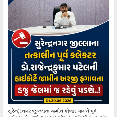
સુરેન્દ્રનગર જીલ્લાના જમીન કૌભાંડ મામલે પુર્વ