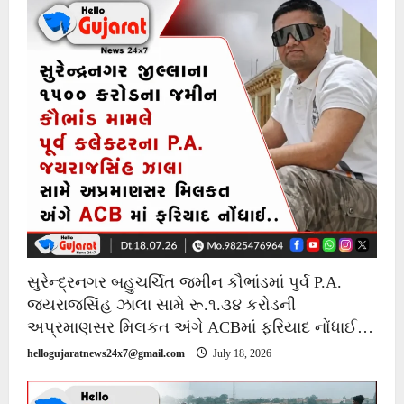
સુરેન્દ્રનગર બહુચર્ચિત જમીન કૌભાંડમાં પુર્વ P.A.
જયરાજસિંહ ઝાલા સામે રૂ.૧.૩૪ કરોડની
અપ્રમાણસર મિલકત અંગે ACBમાં ફરિયાદ નોંધાઈ…
hellogujaratnews24x7@gmail.com
July 18, 2026