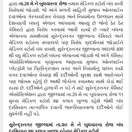
દ્વારા
તા.20 મે ને બુધવારના રોજ
તમામ મેડિકલ સ્ટોર્સ બંધ રાખી
વિરોધમાં જોડાશે. જે અંગે મળતી માહિતી મુજબ ઓનલાઈન
દવાઓના ગેરકાયદેસર વેચાણ અને નિયમોના ઉલ્લંઘન સામે
દેશવ્યાપી બંધનું એલાન આપવામાં આવ્યું છે જેનો ઠેર ઠેર
કેમિસ્ટો દ્વારા વિરોધ કરવામાં આવી રહ્યો છે ત્યારે બંધના
એલાનના સમર્થનમાં સુરેન્દ્રનગર જીલ્લાના કેમિસ્ટો અને
મેડિકલ સ્ટોરના સંચાલકો પણ વિરોધ પ્રદર્શનમાં જોડાઈને
મેડિકલ સ્ટોર્સ બંધ રાખશે. સુરેન્દ્રનગર જીલ્લાના અંદાજે 400
થી વધુ મેડિકલ સ્ટોર્સ બંધના એલાનમાં જોડાશે જે અંગે કેમિસ્ટ
એસોસિએશનના પ્રમુખના જણાવ્યા મુજબ ઓનલાઈન
પ્લેટફોર્મ પર પ્રિસ્ક્રિપ્શન વગર અને નિયમોનું પાલન કર્યા
વગર દવાઓના વેચાણ થી દર્દીઓની સુરક્ષા સાથે આરોગ્યને
પણ જોખમ રહેલું છે આથી લોકોના સ્વાસ્થ્ય સાથે ચેડાં થઈ
રહ્યા છે. દર્દીઓને હાલાકી ન પડે તે માટે સુરેન્દ્રનગર કેમિસ્ટ
એસોસિએશન દ્વારા જીલ્લામાં તા.20 મે ના બુધવારના રોજ ૧૧
મુખ્ય મેડિકલ સ્ટોર્સ ૨૪ કલાક ખુલ્લા રહેશે જેથી બંધ
દરમિયાન તાત્કાલિક દવાની જરૂરિયાતવાળા દર્દીઓને કોઈ
મુશ્કેલી નહીં પડે.
સુરેન્દ્રનગર
જીલ્લામાં તા.૨૦ મે ને બુધવારના રોજ બંધ
દરમિયાન ૨૪ કલાક ખુલ્લા રહેનાર મેડિકલ સ્ટોર્સ