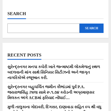
SEARCH
SEARCH
RECENT POSTS
સુરેન્દ્રનગર મનપા કચેરી ખાતે જન્માષ્ટમી લોકમેળાનું સ્થળ
બદલવાની માંગ સાથે સિનિયર સિટીઝનો અને જાગૃત
નાગરિકોએ રજૂઆત કરી.
સુરેન્દ્રનગર બહુચર્ચિત જમીન કૌભાંડમાં પુર્વ P.A.
જયરાજસિંહ ઝાલા સામે રૂ.૧.૩૪ કરોડની અપ્રમાણસર
મિલકત અંગે ACBમાં ફરિયાદ નોંધાઈ…
મુળી તાલુકાના ગોદાવરી, દિગસર, દાણાવાડા સહિત ૦૫ થી વધુ