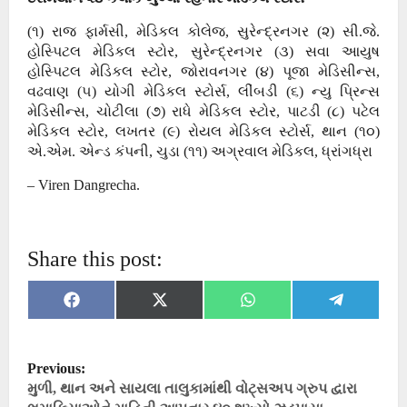
(૧) રાજ ફાર્મસી, મેડિકલ કોલેજ, સુરેન્દ્રનગર (૨) સી.જે.
હોસ્પિટલ મેડિકલ સ્ટોર, સુરેન્દ્રનગર (૩) સવા આયુષ
હોસ્પિટલ મેડિકલ સ્ટોર, જોરાવનગર (૪) પૂજા મેડિસીન્સ,
વઢવાણ (૫) યોગી મેડિકલ સ્ટોર્સ, લીંબડી (૬) ન્યુ પ્રિન્સ
મેડિસીન્સ, ચોટીલા (૭) રાધે મેડિકલ સ્ટોર, પાટડી (૮) પટેલ
મેડિકલ સ્ટોર, લખતર (૯) રોયલ મેડિકલ સ્ટોર્સ, થાન (૧૦)
એ.એમ. એન્ડ કંપની, ચુડા (૧૧) અગ્રવાલ મેડિકલ, ધ્રાંગધ્રા
– Viren Dangrecha.
Share this post:
Share
Share
Share
Share
Facebook
X
WhatsApp
Telegram
on
on
on
on
(Twitter)
P
Previous:
o
મુળી, થાન અને સાયલા તાલુકામાંથી વોટ્સઅપ ગ્રુપ દ્વારા