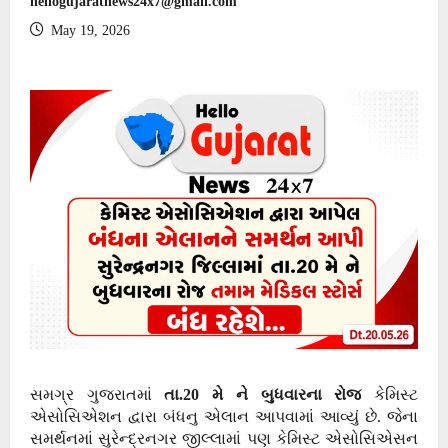
hellogujaratnews24x7@gmail.com
May 19, 2026
સમગ્ર ગુજરાતમાં
તા.20 મે ને બુધવારના રોજ
કેમિસ્ટ
એસોસિએશન દ્વારા બંધનુ એલાન આપવામાં આવ્યું છે. જેના
સમર્થનમાં સુરેન્દ્રનગર જીલ્લામાં પણ કેમિસ્ટ એસોસિએસન