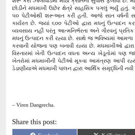
શરૂ કરી ઝાલાવાડમાં મીઠી ક્રાંતિની સુવાસ ફેલાવી છે
છોડીને મધમાખી ઉછેર ક્ષેત્રે સાહસિક પગલું ભર્યું હતુ
૫૦ પેટીઓથી શરૂઆત કરી હતી. આજે સાત વર્ષની સત
કાર્યરત છે. જ્યાં ૬૦૦ પેટીઓ દ્વારા મધનું ઉત્પાદન 
વ્યવસાય નહીં પરંતુ આત્મનિર્ભરતા અને ગૌરવનું પ્રતિક 
મધનું ઉત્પાદન કરી રહ્યા છે. સાથે જ ભવિષ્યમાં આમળા ક
કરવાની યોજના પણ બનાવી રહ્યા છે. મધમાખીઓ દ્વ
વિસ્તારમાં ખેતી ઉત્પાદન વધતા અન્ય ખેડૂતોમાં પણ 
ખેતરોમાં મધમાખીની પેટીઓ મૂકવા આમંત્રણ આપી રહ્યા 
ડેડાણીયાએ મધમાખી પાલન દ્વારા આર્થિક સમૃદ્ધિની નવી દિ
– Viren Dangrecha.
Share this post: