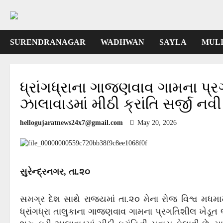
Skip
to
content
SURENDRANAGAR
WADHWAN
SAYLA
MUL
ધ્રાંગધ્રાના ગાજણવાવ ગામના પ
ઝાલાવાડમાં મીઠી ક્રાંતિ સર્જી નવ
hellogujaratnews24x7@gmail.com
May 20, 2026
સુરેન્દ્રનગર, તા.૨૦
સમગ્ર દેશ સાથે રાજ્યમાં તા.૨૦ મેના રોજ વિશ્વ મધમ
ધ્રાંગધ્રા તાલુકાના ગાજણવાવ ગામના પ્રગતિશીલ ખેડૂત