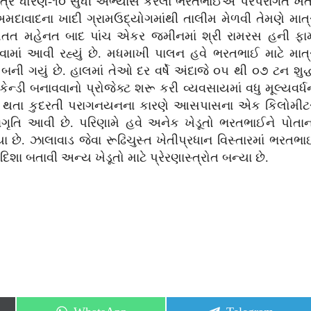
. માત્ર ધોરણ-૧૦ સુધી અભ્યાસ કરેલા ભરતભાઈએ પરંપરાગત ખેત
ં. અમદાવાદના ખાદી ગ્રામઉદ્યોગમાંથી તાલીમ મેળવી તેમણે માત્
ત મહેનત બાદ પાંચ એકર જમીનમાં શ્રી રામરસ હની ફાર્
કરવામાં આવી રહ્યું છે. મધમાખી પાલન હવે ભરતભાઈ માટે માત્
બની ગયું છે. હાલમાં તેઓ દર વર્ષે અંદાજે ૦૫ થી ૦૭ ટન શુદ્
ેન્ડી બનાવવાનો પ્રોજેક્ટ શરૂ કરી વ્યવસાયમાં વધુ મૂલ્યવર્ધ
ારા થતા કુદરતી પરાગનયનના કારણે આસપાસના એક કિલોમીટ
જાગૃતિ આવી છે. પરિણામે હવે અનેક ખેડૂતો ભરતભાઈને પોતાન
છે. ઝાલાવાડ જેવા રૂઢિચુસ્ત ખેતીપ્રધાન વિસ્તારમાં ભરતભા
શા બતાવી અન્ય ખેડૂતો માટે પ્રેરણાસ્ત્રોત બન્યા છે.