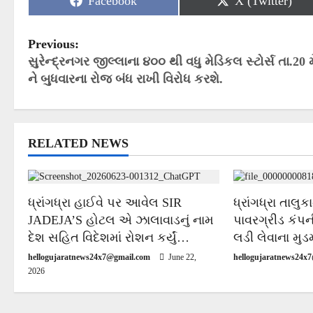
Share
Share
Facebook
X (Twitter)
on
on
P
Previous:
સુરેન્દ્રનગર જીલ્લાના ૪૦૦ થી વધુ મેડિકલ સ્ટોર્સ તા.20 મ
o
ને બુધવારના રોજ બંધ રાખી વિરોધ કરશે.
s
t
n
RELATED NEWS
a
v
ધ્રાંગધ્રા હાઈવે પર આવેલ SIR
ધ્રાંગધ્રા તાલુક
i
JADEJA’S હોટલ એ ઝાલાવાડનું નામ
પાવરગ્રીડ કંપ
g
દેશ સહિત વિદેશમાં રોશન કર્યું…
લડી લેવાના મુડ
a
hellogujaratnews24x7@gmail.com
June 22,
hellogujaratnews24x
t
2026
i