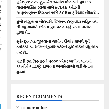
ી
સુરેન્દ્રનગર બહુચર્ચિત જમીન કૌભાંડમાં પુર્વ P.A.
ર
જયરાજસિંહ ઝાલા સામે રૂ.૧.૩૪ કરોડની
મ
અપ્રમાણસર મિલકત અંગે ACBમાં ફરિયાદ નોંધાઈ…
ર
મુળી તાલુકાના ગોદાવરી, દિગસર, દાણાવાડા સહિત ૦૫
ધ
થી વધુ ગામોને જોડતા પુલ પર ગાબડું પડતા લોકોને
ન
હાલાકી…
ર
સુરેન્દ્રનગર જીલ્લાના જમીન કૌભાંડ મામલે પુર્વ
ા
કલેક્ટર ડો. રાજેન્દ્રકુમાર પટેલને હાઈકોર્ટનો વધુ એક
ઈ
ઝટકો…
પાટડી રણ વિસ્તારમાં ૫૦૦૦ એકર જમીન ખાનગી
કંપનીને ભાડાપટ્ટે ફાળવતા અગરિયાઓ લડી લેવાના
મુડમાં…
RECENT COMMENTS
No comments to show.