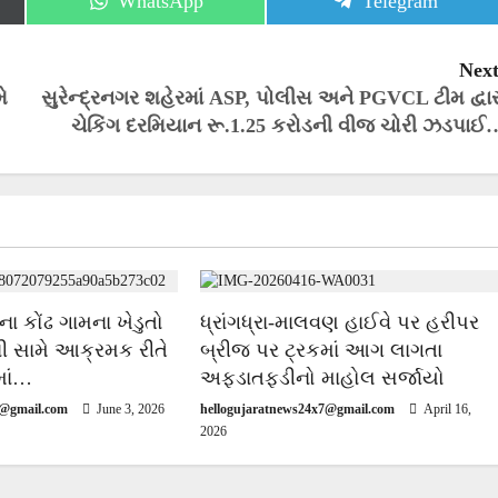
Share
Share
WhatsApp
Telegram
on
on
Next
ે
સુરેન્દ્રનગર શહેરમાં ASP, પોલીસ અને PGVCL ટીમ દ્વાર
ચેકિંગ દરમિયાન રૂ.1.25 કરોડની વીજ ચોરી ઝડપાઈ
ાના કોંઢ ગામના ખેડુતો
ધ્રાંગધ્રા-માલવણ હાઈવે પર હરીપર
ની સામે આક્રમક રીતે
બ્રીજ પર ટ્રકમાં આગ લાગતા
માં…
અફડાતફડીનો માહોલ સર્જાયો
7@gmail.com
June 3, 2026
hellogujaratnews24x7@gmail.com
April 16,
2026