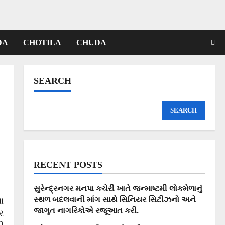
DA
CHOTILA
CHUDA
SEARCH
SEARCH
RECENT POSTS
સુરેન્દ્રનગર મનપા કચેરી ખાતે જન્માષ્ટમી લોકમેળાનું
સ્થળ બદલવાની માંગ સાથે સિનિયર સિટીઝનો અને
ા
જાગૃત નાગરિકોએ રજૂઆત કરી.
ર