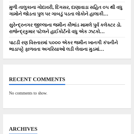
મુળી તાલુકાના ગોદાવરી, દિગસર, દાણાવાડા સહિત ૦૫ થી વધુ
ગામોને જોડતા પુલ પર ગાબડું પડતા લોકોને હાલાકી…
સુરેન્દ્રનગર જીલ્લાના જમીન કૌભાંડ મામલે પુર્વ કલેક્ટર ડો.
રાજેન્દ્રકુમાર પટેલને હાઈકોર્ટનો વધુ એક ઝટકો…
પાટડી રણ વિસ્તારમાં ૫૦૦૦ એકર જમીન ખાનગી કંપનીને
ભાડાપટ્ટે ફાળવતા અગરિયાઓ લડી લેવાના મુડમાં…
RECENT COMMENTS
No comments to show.
ARCHIVES