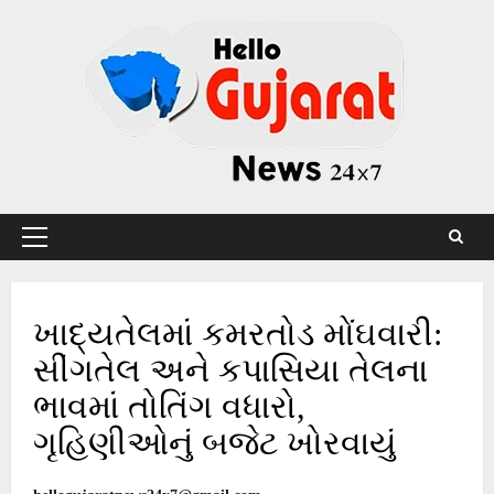
Skip
to
content
Primary
Menu
ખાદ્યતેલમાં કમરતોડ મોંઘવારી:
સીંગતેલ અને કપાસિયા તેલના
ભાવમાં તોતિંગ વધારો,
ગૃહિણીઓનું બજેટ ખોરવાયું