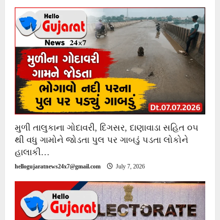
મુળી તાલુકાના ગોદાવરી, દિગસર, દાણાવાડા સહિત ૦૫
થી વધુ ગામોને જોડતા પુલ પર ગાબડું પડતા લોકોને
હાલાકી…
hellogujaratnews24x7@gmail.com
July 7, 2026