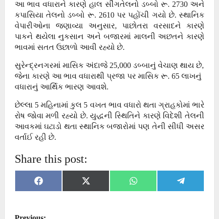
આ ભાવ વધારાને કારણે હાલ સીંગતેલનો ડબ્બો રૂ. 2730 અને
કપાસિયા તેલનો ડબ્બો રૂ. 2610 પર પહોંચી ગયો છે. સ્થાનિક
વેપારીઓના જણાવ્યા અનુસાર, પાછોતરા વરસાદને કારણે
પાકને થયેલા નુકસાન અને બજારમાં માલની અછતને કારણે
ભાવમાં સતત ઉછાળો આવી રહ્યો છે.
સુરેન્દ્રનગરમાં માસિક અંદાજે 25,000 ડબ્બાનું વેચાણ થાય છે,
જેના કારણે આ ભાવ વધારાથી પ્રજા પર માસિક રૂ. 65 લાખનું
વધારાનું આર્થિક ભારણ આવશે.
છેલ્લા 5 મહિનામાં કુલ 5 વખત ભાવ વધારો થતા ગ્રાહકોમાં ભારે
રોષ જોવા મળી રહ્યો છે. યુદ્ધની સ્થિતિને કારણે વિદેશી તેલની
આવકમાં ઘટાડો થતા સ્થાનિક બજારોમાં પણ તેની સીધી અસર
વર્તાઈ રહી છે.
Share this post:
Share
Share
Share
Share
Facebook
X
WhatsApp
Telegram
on
on
on
on
(Twitter)
P
Previous: