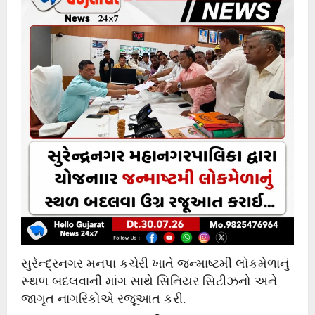
સુરેન્દ્રનગર મનપા કચેરી ખાતે જન્માષ્ટમી લોકમેળાનું
સ્થળ બદલવાની માંગ સાથે સિનિયર સિટીઝનો અને
જાગૃત નાગરિકોએ રજૂઆત કરી.