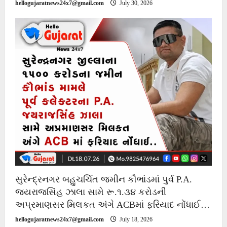
hellogujaratnews24x7@gmail.com
July 30, 2026
સુરેન્દ્રનગર બહુચર્ચિત જમીન કૌભાંડમાં પુર્વ P.A.
જયરાજસિંહ ઝાલા સામે રૂ.૧.૩૪ કરોડની
અપ્રમાણસર મિલકત અંગે ACBમાં ફરિયાદ નોંધાઈ…
hellogujaratnews24x7@gmail.com
July 18, 2026