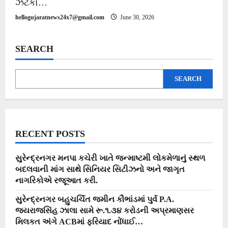
ઝટકો…
hellogujaratnews24x7@gmail.com
June 30, 2026
SEARCH
SEARCH
RECENT POSTS
સુરેન્દ્રનગર મનપા કચેરી ખાતે જન્માષ્ટમી લોકમેળાનું સ્થળ
બદલવાની માંગ સાથે સિનિયર સિટીઝનો અને જાગૃત
નાગરિકોએ રજૂઆત કરી.
સુરેન્દ્રનગર બહુચર્ચિત જમીન કૌભાંડમાં પુર્વ P.A.
જયરાજસિંહ ઝાલા સામે રૂ.૧.૩૪ કરોડની અપ્રમાણસર
મિલકત અંગે ACBમાં ફરિયાદ નોંધાઈ…