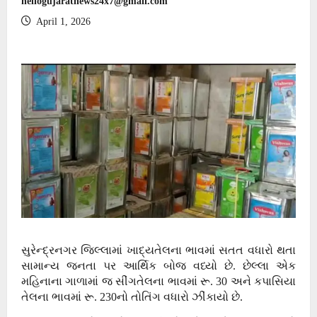
hellogujaratnews24x7@gmail.com
April 1, 2026
સુરેન્દ્રનગર જિલ્લામાં ખાદ્યતેલના ભાવમાં સતત વધારો થતા
સામાન્ય જનતા પર આર્થિક બોજ વધ્યો છે. છેલ્લા એક
મહિનાના ગાળામાં જ સીંગતેલના ભાવમાં રૂ. 30 અને કપાસિયા
તેલના ભાવમાં રૂ. 230નો તોતિંગ વધારો ઝીંકાયો છે.