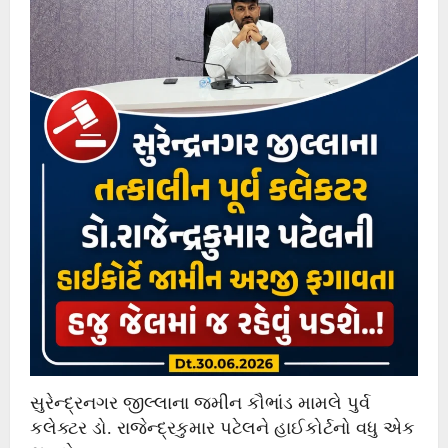
સુરેન્દ્રનગર જીલ્લાના જમીન કૌભાંડ મામલે પુર્વ
કલેક્ટર ડો. રાજેન્દ્રકુમાર પટેલને હાઈકોર્ટનો વધુ એક