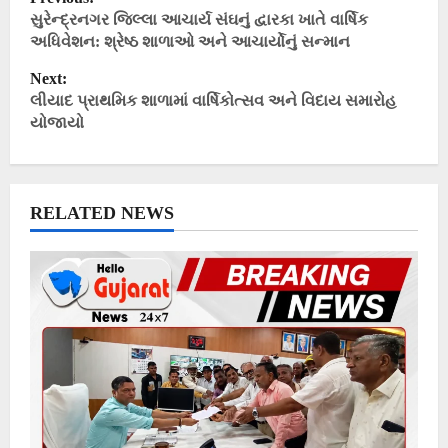
o
સુરેન્દ્રનગર જિલ્લા આચાર્ય સંઘનું દ્વારકા ખાતે વાર્ષિક
અધિવેશન: શ્રેષ્ઠ શાળાઓ અને આચાર્યોનું સન્માન
s
t
Next:
લીયાદ પ્રાથમિક શાળામાં વાર્ષિકોત્સવ અને વિદાય સમારોહ
n
યોજાયો
a
v
i
RELATED NEWS
g
a
t
i
o
n