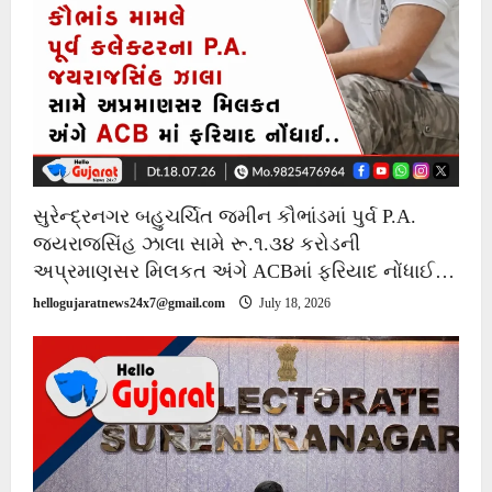
સુરેન્દ્રનગર બહુચર્ચિત જમીન કૌભાંડમાં પુર્વ P.A.
જયરાજસિંહ ઝાલા સામે રૂ.૧.૩૪ કરોડની
અપ્રમાણસર મિલકત અંગે ACBમાં ફરિયાદ નોંધાઈ…
hellogujaratnews24x7@gmail.com
July 18, 2026