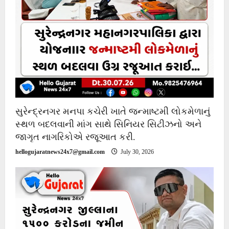
સુરેન્દ્રનગર મનપા કચેરી ખાતે જન્માષ્ટમી લોકમેળાનું
સ્થળ બદલવાની માંગ સાથે સિનિયર સિટીઝનો અને
જાગૃત નાગરિકોએ રજૂઆત કરી.
hellogujaratnews24x7@gmail.com
July 30, 2026