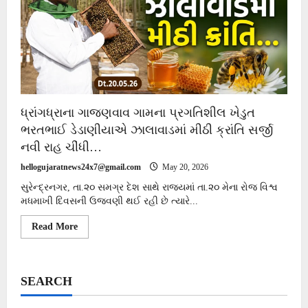
ધ્રાંગધ્રાના ગાજણવાવ ગામના પ્રગતિશીલ ખેડુત
ભરતભાઈ ડેડાણીયાએ ઝાલાવાડમાં મીઠી ક્રાંતિ સર્જી
નવી રાહ ચીંધી…
hellogujaratnews24x7@gmail.com
May 20, 2026
સુરેન્દ્રનગર, તા.૨૦ સમગ્ર દેશ સાથે રાજ્યમાં તા.૨૦ મેના રોજ વિશ્વ
મધમાખી દિવસની ઉજવણી થઈ રહી છે ત્યારે...
Read
Read More
more
about
ધ્રાંગધ્રાના
ગાજણવાવ
ગામના
SEARCH
પ્રગતિશીલ
ખેડુત
ભરતભાઈ