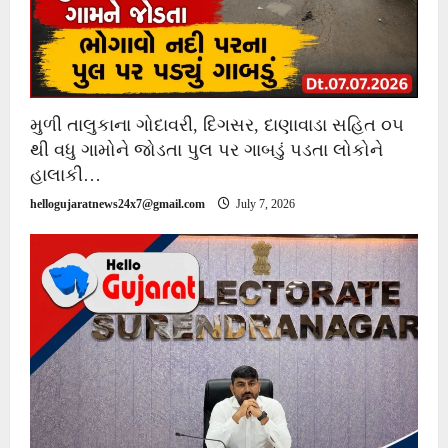
મુળી તાલુકાના ગોદાવરી, દિગસર, દાણાવાડા સહિત ૦૫
થી વધુ ગામોને જોડતા પુલ પર ગાબડું પડતા લોકોને
હાલાકી…
hellogujaratnews24x7@gmail.com
July 7, 2026