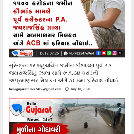
સુરેન્દ્રનગર બહુચર્ચિત જમીન કૌભાંડમાં પુર્વ P.A.
જયરાજસિંહ ઝાલા સામે રૂ.૧.૩૪ કરોડની
અપ્રમાણસર મિલકત અંગે ACBમાં ફરિયાદ નોંધાઈ…
hellogujaratnews24x7@gmail.com
July 18, 2026