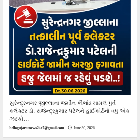
સુરેન્દ્રનગર જીલ્લાના જમીન કૌભાંડ મામલે પુર્વ
કલેક્ટર ડો. રાજેન્દ્રકુમાર પટેલને હાઈકોર્ટનો વધુ એક
ઝટકો…
hellogujaratnews24x7@gmail.com
June 30, 2026