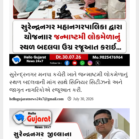
સુરેન્દ્રનગર મનપા કચેરી ખાતે જન્માષ્ટમી લોકમેળાનું
સ્થળ બદલવાની માંગ સાથે સિનિયર સિટીઝનો અને
જાગૃત નાગરિકોએ રજૂઆત કરી.
hellogujaratnews24x7@gmail.com
July 30, 2026