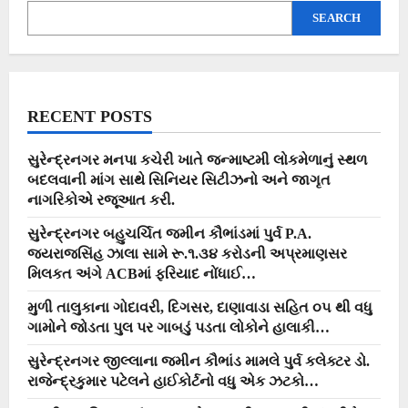
ડેડાણીયાએ
SEARCH
ઝાલાવાડમાં
મીઠી
ક્રાંતિ
સર્જી
નવી
રાહ
ચીંધી…
RECENT POSTS
સુરેન્દ્રનગર મનપા કચેરી ખાતે જન્માષ્ટમી લોકમેળાનું સ્થળ
બદલવાની માંગ સાથે સિનિયર સિટીઝનો અને જાગૃત
નાગરિકોએ રજૂઆત કરી.
સુરેન્દ્રનગર બહુચર્ચિત જમીન કૌભાંડમાં પુર્વ P.A.
જયરાજસિંહ ઝાલા સામે રૂ.૧.૩૪ કરોડની અપ્રમાણસર
મિલકત અંગે ACBમાં ફરિયાદ નોંધાઈ…
મુળી તાલુકાના ગોદાવરી, દિગસર, દાણાવાડા સહિત ૦૫ થી વધુ
ગામોને જોડતા પુલ પર ગાબડું પડતા લોકોને હાલાકી…
સુરેન્દ્રનગર જીલ્લાના જમીન કૌભાંડ મામલે પુર્વ કલેક્ટર ડો.
રાજેન્દ્રકુમાર પટેલને હાઈકોર્ટનો વધુ એક ઝટકો…