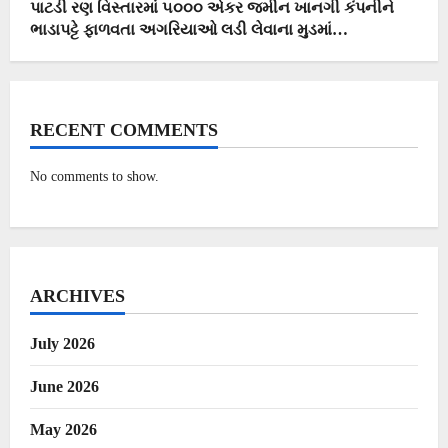
પાટડી રણ વિસ્તારમાં ૫૦૦૦ એકર જમીન ખાનગી કંપનીને
ભાડાપટ્ટે ફાળવતા અગરિયાઓ લડી લેવાના મુડમાં…
RECENT COMMENTS
No comments to show.
ARCHIVES
July 2026
June 2026
May 2026