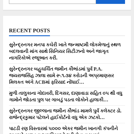
ઝાલાવાડનું
નામ
દેશ
સહિત
વિદેશમાં
રોશન
કર્યું…
RECENT POSTS
સુરેન્દ્રનગર મનપા કચેરી ખાતે જન્માષ્ટમી લોકમેળાનું સ્થળ
બદલવાની માંગ સાથે સિનિયર સિટીઝનો અને જાગૃત
નાગરિકોએ રજૂઆત કરી.
સુરેન્દ્રનગર બહુચર્ચિત જમીન કૌભાંડમાં પુર્વ P.A.
જયરાજસિંહ ઝાલા સામે રૂ.૧.૩૪ કરોડની અપ્રમાણસર
મિલકત અંગે ACBમાં ફરિયાદ નોંધાઈ…
મુળી તાલુકાના ગોદાવરી, દિગસર, દાણાવાડા સહિત ૦૫ થી વધુ
ગામોને જોડતા પુલ પર ગાબડું પડતા લોકોને હાલાકી…
સુરેન્દ્રનગર જીલ્લાના જમીન કૌભાંડ મામલે પુર્વ કલેક્ટર ડો.
રાજેન્દ્રકુમાર પટેલને હાઈકોર્ટનો વધુ એક ઝટકો…
પાટડી રણ વિસ્તારમાં ૫૦૦૦ એકર જમીન ખાનગી કંપનીને