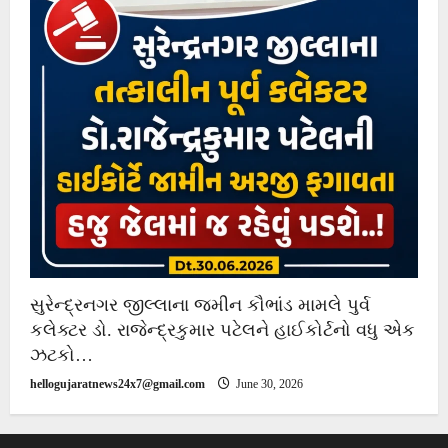
સુરેન્દ્રનગર જીલ્લાના જમીન કૌભાંડ મામલે પુર્વ
કલેક્ટર ડો. રાજેન્દ્રકુમાર પટેલને હાઈકોર્ટનો વધુ એક
ઝટકો…
hellogujaratnews24x7@gmail.com
June 30, 2026