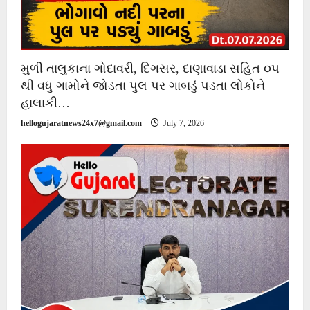
મુળી તાલુકાના ગોદાવરી, દિગસર, દાણાવાડા સહિત ૦૫
થી વધુ ગામોને જોડતા પુલ પર ગાબડું પડતા લોકોને
હાલાકી…
hellogujaratnews24x7@gmail.com
July 7, 2026