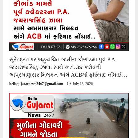
સુરેન્દ્રનગર બહુચર્ચિત જમીન કૌભાંડમાં પુર્વ P.A.
જયરાજસિંહ ઝાલા સામે રૂ.૧.૩૪ કરોડની
અપ્રમાણસર મિલકત અંગે ACBમાં ફરિયાદ નોંધાઈ…
hellogujaratnews24x7@gmail.com
July 18, 2026