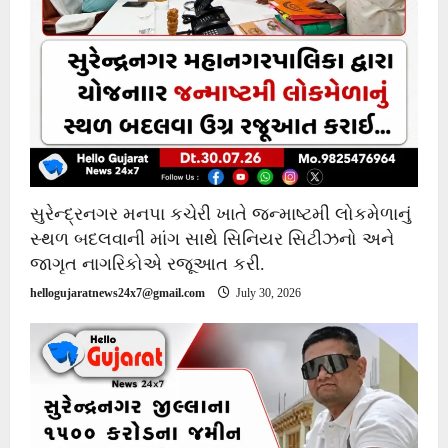
સુરેન્દ્રનગર મનપા કચેરી ખાતે જન્માષ્ટમી લોકમેળાનું
સ્થળ બદલવાની માંગ સાથે સિનિયર સિટીઝનો અને
જાગૃત નાગરિકોએ રજૂઆત કરી.
hellogujaratnews24x7@gmail.com
July 30, 2026