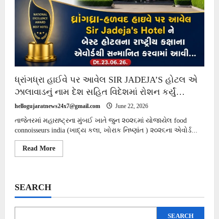
ધ્રાંગધ્રા હાઈવે પર આવેલ SIR JADEJA’S હોટલ એ
ઝાલાવાડનું નામ દેશ સહિત વિદેશમાં રોશન કર્યું…
hellogujaratnews24x7@gmail.com
June 22, 2026
તાજેતરમાં મહારાષ્ટ્રના મુંબઈ ખાતે જુન ૨૦૨૬માં યોજાયેલ food
connoisseurs india (ખાદ્ય કલા, ખોરાક નિષ્ણાંત ) ૨૦૨૬ના એવોર્ડ...
Read
Read More
more
about
ધ્રાંગધ્રા
હાઈવે
પર
SEARCH
આવેલ
SIR
JADEJA’S
હોટલ
SEARCH
એ