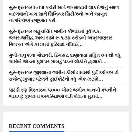
સુરેન્દ્રનગર મનપા કચેરી ખાતે જન્માષ્ટમી લોકમેળાનું સ્થળ
બદલવાની માંગ સાથે સિનિયર સિટીઝનો અને જાગૃત
નાગરિકોએ રજૂઆત કરી.
સુરેન્દ્રનગર બહુચર્ચિત જમીન કૌભાંડમાં પુર્વ P.A.
જયરાજસિંહ ઝાલા સામે રૂ.૧.૩૪ કરોડની અપ્રમાણસર
મિલકત અંગે ACBમાં ફરિયાદ નોંધાઈ…
મુળી તાલુકાના ગોદાવરી, દિગસર, દાણાવાડા સહિત ૦૫ થી વધુ
ગામોને જોડતા પુલ પર ગાબડું પડતા લોકોને હાલાકી…
સુરેન્દ્રનગર જીલ્લાના જમીન કૌભાંડ મામલે પુર્વ કલેક્ટર ડો.
રાજેન્દ્રકુમાર પટેલને હાઈકોર્ટનો વધુ એક ઝટકો…
પાટડી રણ વિસ્તારમાં ૫૦૦૦ એકર જમીન ખાનગી કંપનીને
ભાડાપટ્ટે ફાળવતા અગરિયાઓ લડી લેવાના મુડમાં…
RECENT COMMENTS