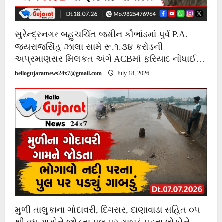
સુરેન્દ્રનગર બહુચર્ચિત જમીન કૌભાંડમાં પુર્વ P.A.
જયરાજસિંહ ઝાલા સામે રૂ.૧.૩૪ કરોડની
અપ્રમાણસર મિલકત અંગે ACBમાં ફરિયાદ નોંધાઈ…
hellogujaratnews24x7@gmail.com
July 18, 2026
મુળી તાલુકાના ગોદાવરી, દિગસર, દાણાવાડા સહિત ૦૫
થી વધુ ગામોને જોડતા પુલ પર ગાબડું પડતા લોકોને