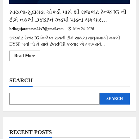
સાયલા-સુદામડા ચોકડી પાસે થી રાજકોટ રેન્જ IG ની
ટીમે નકલી DYSPને ઝડપી પાડતા ચકચાર…
hellogujaratnews24x7@gmail.com
May 24, 2026
રાજકોટ રેન્જ IG નિર્લિપ્ત રાયની ટીમે સાયલા તાલુકામાંથી નકલી
DYSP બની લોકો સાથે છેતરપિંડી કરનાર એક શખ્સને...
Read
Read More
more
about
સાયલા-
સુદામડા
ચોકડી
SEARCH
પાસે
થી
રાજકોટ
રેન્જ
SEARCH
IG
ની
ટીમે
નકલી
DYSPને
ઝડપી
પાડતા
ચકચાર…
RECENT POSTS