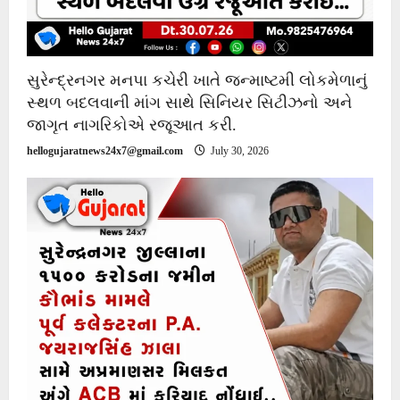
સુરેન્દ્રનગર મનપા કચેરી ખાતે જન્માષ્ટમી લોકમેળાનું
સ્થળ બદલવાની માંગ સાથે સિનિયર સિટીઝનો અને
જાગૃત નાગરિકોએ રજૂઆત કરી.
hellogujaratnews24x7@gmail.com
July 30, 2026