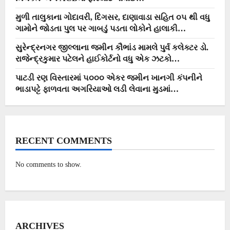
મુળી તાલુકાના ગોદાવરી, દિગસર, દાણાવાડા સહિત ૦૫ થી વધુ
ગામોને જોડતા પુલ પર ગાબડું પડતા લોકોને હાલાકી…
સુરેન્દ્રનગર જીલ્લાના જમીન કૌભાંડ મામલે પુર્વ કલેક્ટર ડો.
રાજેન્દ્રકુમાર પટેલને હાઈકોર્ટનો વધુ એક ઝટકો…
પાટડી રણ વિસ્તારમાં ૫૦૦૦ એકર જમીન ખાનગી કંપનીને
ભાડાપટ્ટે ફાળવતા અગરિયાઓ લડી લેવાના મુડમાં…
RECENT COMMENTS
No comments to show.
ARCHIVES