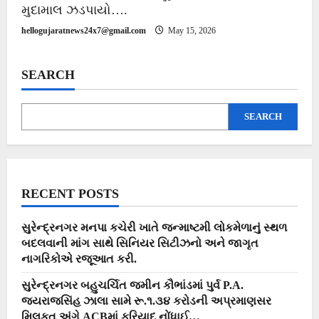
મુદામાલ ઝડપાયો….
hellogujaratnews24x7@gmail.com
May 15, 2026
SEARCH
SEARCH
RECENT POSTS
સુરેન્દ્રનગર મનપા કચેરી ખાતે જન્માષ્ટમી લોકમેળાનું સ્થળ
બદલવાની માંગ સાથે સિનિયર સિટીઝનો અને જાગૃત
નાગરિકોએ રજૂઆત કરી.
સુરેન્દ્રનગર બહુચર્ચિત જમીન કૌભાંડમાં પુર્વ P.A.
જયરાજસિંહ ઝાલા સામે રૂ.૧.૩૪ કરોડની અપ્રમાણસર
મિલકત અંગે ACBમાં ફરિયાદ નોંધાઈ…