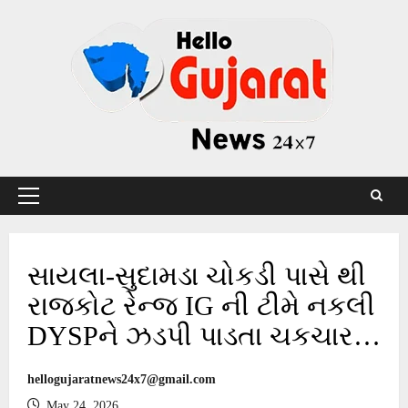
Skip
to
content
Primary
Menu
સાયલા-સુદામડા ચોકડી પાસે થી
રાજકોટ રેન્જ IG ની ટીમે નકલી
DYSPને ઝડપી પાડતા ચકચાર…
hellogujaratnews24x7@gmail.com
May 24, 2026