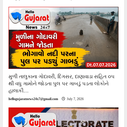
મુળી તાલુકાના ગોદાવરી, દિગસર, દાણાવાડા સહિત ૦૫
થી વધુ ગામોને જોડતા પુલ પર ગાબડું પડતા લોકોને
હાલાકી…
hellogujaratnews24x7@gmail.com
July 7, 2026