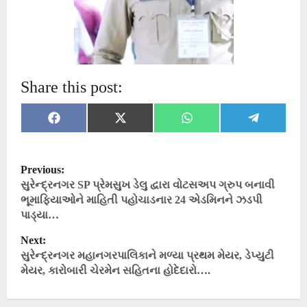
Share this post:
Share
Share
Share
Share
Facebook
X
WhatsApp
Telegram
on
on
on
on
(Twitter)
P
Previous:
o
સુરેન્દ્રનગર SP પ્રેમસુખ ડેલુ દ્વારા વોટસઅપ ગ્રુપ બનાવી
ભૂમાફિયાઓને માહિતી પહોચાડનાર 24 એડમિનને ઝડપી
s
પાડ્યા…
t
Next:
n
સુરેન્દ્રનગર મહાનગરપાલિકાને મળ્યા પ્રથમ મેયર, ડેપ્યુટી
a
મેયર, કારોબારી ચેરમેન સહિતના હોદેદારો….
v