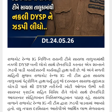
રાજકોટ રેન્જ IG નિર્લિપ્ત રાયની ટીમે સાયલા તાલુકામાંથી
નકલી DYSP બની લોકો સાથે છેતરપિંડી કરનાર એક શખ્સને
ઝડપી પાડી કાયદેસરની કાર્યવાહી હાથ ધરી છે. જે અંગે મળતી
માહિતી મુજબ રાજકોટ રેન્જ IG ની ટીમ દ્વારા સાયલા
તાલુકામાં પેટ્રોલિંગ હાથ ધર્યું હતું જે દરમ્યાન સાયલા-સુદામડા
ચોકડી પાસે થી DYSP તરીકેની ખોટી ઓળખ ઉભી કરી
સાયબર ક્રાઈમ સહિત વિવિધ રીતે લોકો સાથે છેતરપિંડી
આચરનાર સોહિલખાન બિસ્મિલ્લાહખાન પઠાણ રહે. સાયલા
વાળાને રાજકોટ રેન્જ IG ની ટીમ દ્વારા ઝડપી પાડવામાં આવ્યો
હતો. વધુ તપાસ દરમિયાન આરોપીએ આર્થિક લાભ મેળવવાના