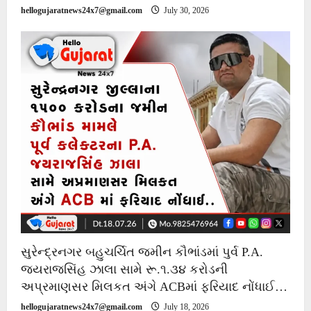
hellogujaratnews24x7@gmail.com
July 30, 2026
સુરેન્દ્રનગર બહુચર્ચિત જમીન કૌભાંડમાં પુર્વ P.A.
જયરાજસિંહ ઝાલા સામે રૂ.૧.૩૪ કરોડની
અપ્રમાણસર મિલકત અંગે ACBમાં ફરિયાદ નોંધાઈ…
hellogujaratnews24x7@gmail.com
July 18, 2026