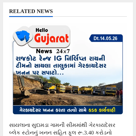
i
RELATED NEWS
g
a
t
i
o
n
સાયલાના સુદામડા ગામની સીમમાંથી ગેરકાયદેસર
બ્લેક સ્ટોનનું ખનન સહિત ફૂલ રૂ.3.40 કરોડનો