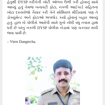
હેતુથી DYSP તરીકેની ખોટી ઓળખ ઉભી કરી હોવાનું સામે
આવ્યું હતું તેમજ બનાવટી ફોટા, નકલી આઈકાર્ડ સહિતના
ખોટા દસ્તાવેજો તૈયાર કરી તેને સોશિયલ મીડિયામાં પણ તે
ડોક્યુમેન્ટ અને ફોટાઓ અપલોડ કર્યા હોવાનું બહાર આવ્યું
હતું. હાલ તો પોલીસે આરોપી સામે ગુનો નોંધી વધુ તપાસ હાથ
ધરી છે પરંતુ નકલી DYSP પોલીસ બેડામાં પણ ચકચાર મચી
જવા પામી છે.
– Viren Dangrecha.