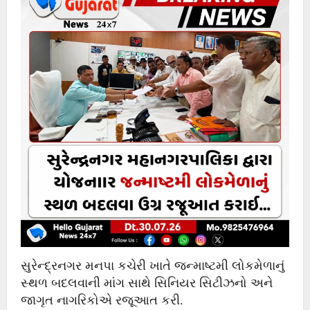
સુરેન્દ્રનગર મનપા કચેરી ખાતે જન્માષ્ટમી લોકમેળાનું
સ્થળ બદલવાની માંગ સાથે સિનિયર સિટીઝનો અને
જાગૃત નાગરિકોએ રજૂઆત કરી.