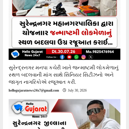
સુરેન્દ્રનગર મનપા કચેરી ખાતે જન્માષ્ટમી લોકમેળાનું
સ્થળ બદલવાની માંગ સાથે સિનિયર સિટીઝનો અને
જાગૃત નાગરિકોએ રજૂઆત કરી.
hellogujaratnews24x7@gmail.com
July 30, 2026