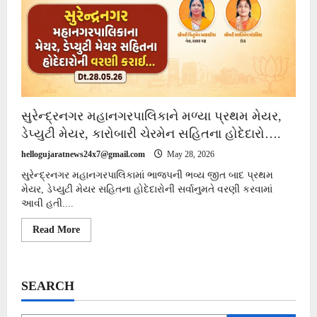
સુરેન્દ્રનગર મહાનગરપાલિકાને મળ્યા પ્રથમ મેયર,
ડેપ્યુટી મેયર, કારોબારી ચેરમેન સહિતના હોદેદારો….
hellogujaratnews24x7@gmail.com
May 28, 2026
સુરેન્દ્રનગર મહાનગરપાલિકામાં ભાજપની ભવ્ય જીત બાદ પ્રથમ
મેયર, ડેપ્યુટી મેયર સહિતના હોદેદારોની સર્વાનુમતે વરણી કરવામાં
આવી હતી....
Read
Read More
more
about
સુરેન્દ્રનગર
મહાનગરપાલિકાને
મળ્યા
SEARCH
પ્રથમ
મેયર,
ડેપ્યુટી