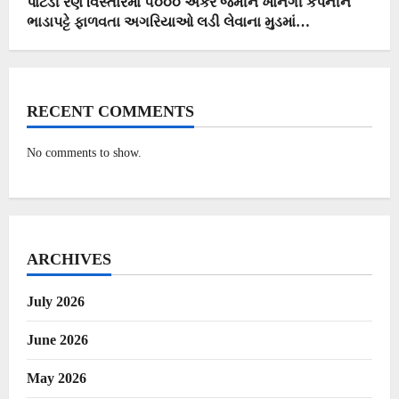
પાટડી રણ વિસ્તારમાં ૫૦૦૦ એકર જમીન ખાનગી કંપનીને
ભાડાપટ્ટે ફાળવતા અગરિયાઓ લડી લેવાના મુડમાં…
RECENT COMMENTS
No comments to show.
ARCHIVES
July 2026
June 2026
May 2026