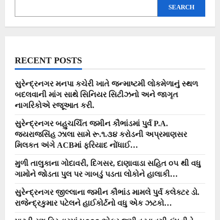
મેયર,
SEARCH
કારોબારી
ચેરમેન
સહિતના
હોદેદારો….
RECENT POSTS
સુરેન્દ્રનગર મનપા કચેરી ખાતે જન્માષ્ટમી લોકમેળાનું સ્થળ
બદલવાની માંગ સાથે સિનિયર સિટીઝનો અને જાગૃત
નાગરિકોએ રજૂઆત કરી.
સુરેન્દ્રનગર બહુચર્ચિત જમીન કૌભાંડમાં પુર્વ P.A.
જયરાજસિંહ ઝાલા સામે રૂ.૧.૩૪ કરોડની અપ્રમાણસર
મિલકત અંગે ACBમાં ફરિયાદ નોંધાઈ…
મુળી તાલુકાના ગોદાવરી, દિગસર, દાણાવાડા સહિત ૦૫ થી વધુ
ગામોને જોડતા પુલ પર ગાબડું પડતા લોકોને હાલાકી…
સુરેન્દ્રનગર જીલ્લાના જમીન કૌભાંડ મામલે પુર્વ કલેક્ટર ડો.
રાજેન્દ્રકુમાર પટેલને હાઈકોર્ટનો વધુ એક ઝટકો…