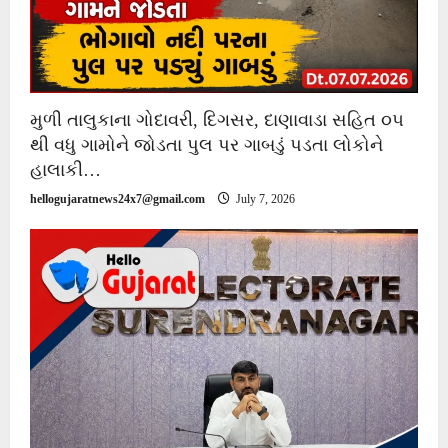
મુળી તાલુકાના ગોદાવરી, દિગસર, દાણાવાડા સહિત ૦૫
થી વધુ ગામોને જોડતા પુલ પર ગાબડું પડતા લોકોને
હાલાકી…
hellogujaratnews24x7@gmail.com
July 7, 2026