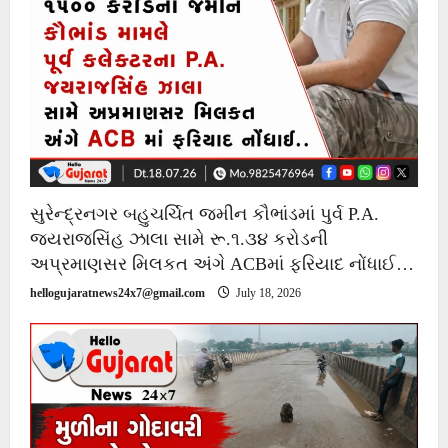
સુરેન્દ્રનગર બહુચર્ચિત જમીન કૌભાંડમાં પુર્વ P.A.
જયરાજસિંહ ઝાલા સામે રૂ.૧.૩૪ કરોડની
અપ્રમાણસર મિલકત અંગે ACBમાં ફરિયાદ નોંધાઈ…
hellogujaratnews24x7@gmail.com
July 18, 2026