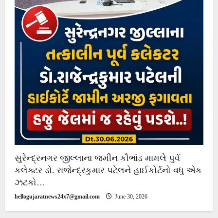
સુરેન્દ્રનગર જીલ્લાના જમીન કૌભાંડ મામલે પુર્વ
કલેક્ટર ડો. રાજેન્દ્રકુમાર પટેલને હાઈકોર્ટનો વધુ એક
ઝટકો…
hellogujaratnews24x7@gmail.com
June 30, 2026