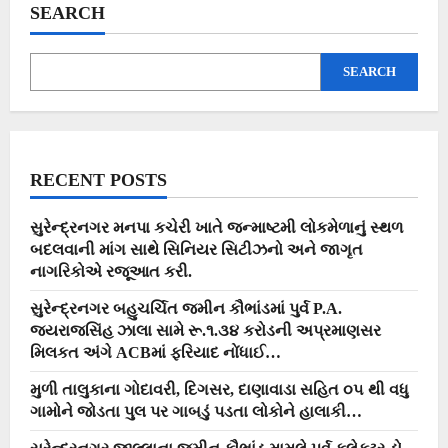
ગામની
SEARCH
સીમમાંથી
ગેરકાયદેસર
બ્લેક
સ્ટોનનું
SEARCH
ખનન
સહિત
ફૂલ
રૂ.3.40
કરોડનો
મુદામાલ
ઝડપાયો….
RECENT POSTS
સુરેન્દ્રનગર મનપા કચેરી ખાતે જન્માષ્ટમી લોકમેળાનું સ્થળ
બદલવાની માંગ સાથે સિનિયર સિટીઝનો અને જાગૃત
નાગરિકોએ રજૂઆત કરી.
સુરેન્દ્રનગર બહુચર્ચિત જમીન કૌભાંડમાં પુર્વ P.A.
જયરાજસિંહ ઝાલા સામે રૂ.૧.૩૪ કરોડની અપ્રમાણસર
મિલકત અંગે ACBમાં ફરિયાદ નોંધાઈ…
મુળી તાલુકાના ગોદાવરી, દિગસર, દાણાવાડા સહિત ૦૫ થી વધુ
ગામોને જોડતા પુલ પર ગાબડું પડતા લોકોને હાલાકી…