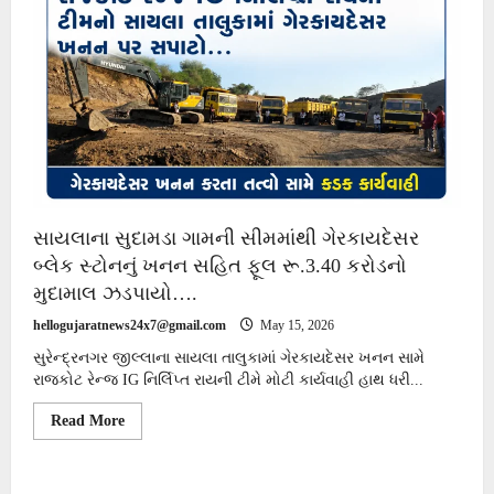
સાયલાના સુદામડા ગામની સીમમાંથી ગેરકાયદેસર
બ્લેક સ્ટોનનું ખનન સહિત ફૂલ રૂ.3.40 કરોડનો
મુદામાલ ઝડપાયો….
hellogujaratnews24x7@gmail.com
May 15, 2026
સુરેન્દ્રનગર જીલ્લાના સાયલા તાલુકામાં ગેરકાયદેસર ખનન સામે
રાજકોટ રેન્જ IG નિર્લિપ્ત રાયની ટીમે મોટી કાર્યવાહી હાથ ધરી...
Read
Read More
more
about
સાયલાના
સુદામડા