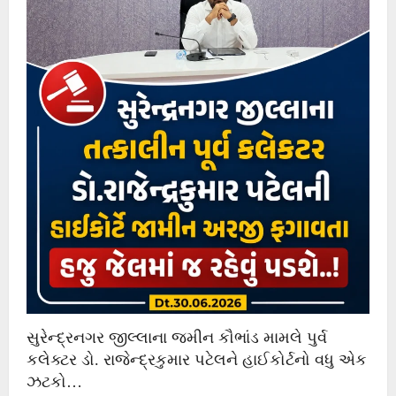
સુરેન્દ્રનગર જીલ્લાના જમીન કૌભાંડ મામલે પુર્વ
કલેક્ટર ડો. રાજેન્દ્રકુમાર પટેલને હાઈકોર્ટનો વધુ એક
ઝટકો…