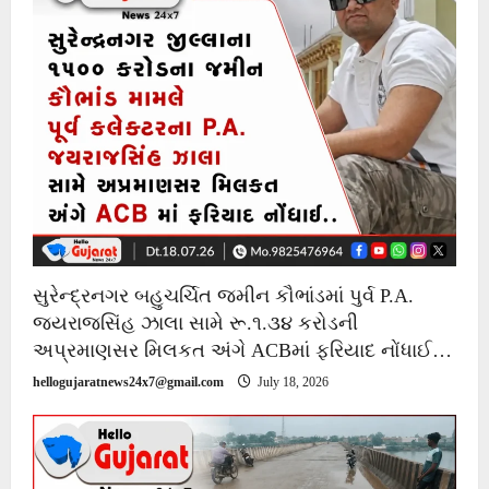
સુરેન્દ્રનગર બહુચર્ચિત જમીન કૌભાંડમાં પુર્વ P.A.
જયરાજસિંહ ઝાલા સામે રૂ.૧.૩૪ કરોડની
અપ્રમાણસર મિલકત અંગે ACBમાં ફરિયાદ નોંધાઈ…
hellogujaratnews24x7@gmail.com
July 18, 2026