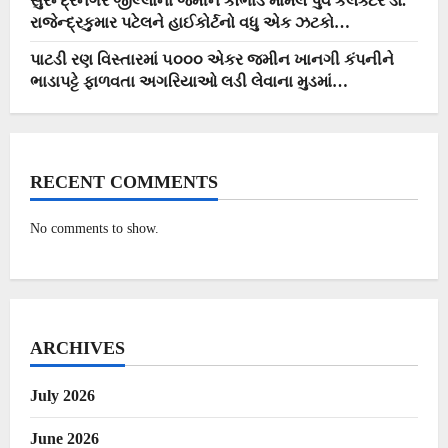
સુરેન્દ્રનગર જીલ્લાના જમીન કૌભાંડ મામલે પુર્વ કલેક્ટર ડો.
રાજેન્દ્રકુમાર પટેલને હાઈકોર્ટનો વધુ એક ઝટકો…
પાટડી રણ વિસ્તારમાં ૫૦૦૦ એકર જમીન ખાનગી કંપનીને
ભાડાપટ્ટે ફાળવતા અગરિયાઓ લડી લેવાના મુડમાં…
RECENT COMMENTS
No comments to show.
ARCHIVES
July 2026
June 2026