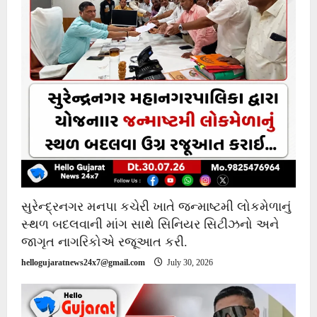
સુરેન્દ્રનગર મનપા કચેરી ખાતે જન્માષ્ટમી લોકમેળાનું
સ્થળ બદલવાની માંગ સાથે સિનિયર સિટીઝનો અને
જાગૃત નાગરિકોએ રજૂઆત કરી.
hellogujaratnews24x7@gmail.com
July 30, 2026