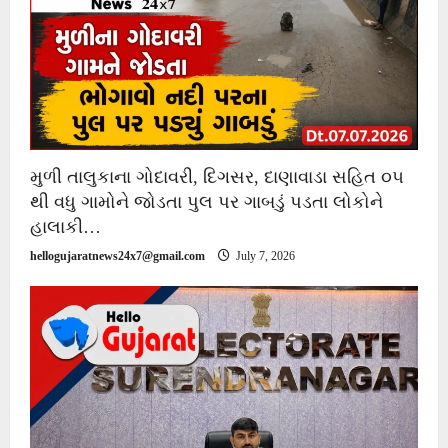
મુળી તાલુકાના ગોદાવરી, દિગસર, દાણાવાડા સહિત ૦૫
થી વધુ ગામોને જોડતા પુલ પર ગાબડું પડતા લોકોને
હાલાકી…
hellogujaratnews24x7@gmail.com
July 7, 2026