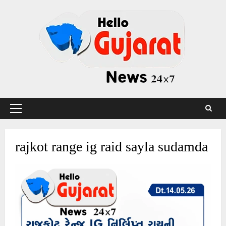
Skip
to
content
Primary
Menu
rajkot range ig raid sayla sudamda