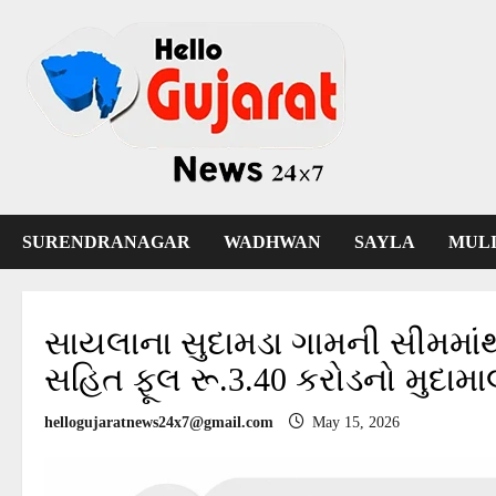
Skip
to
content
SURENDRANAGAR
WADHWAN
SAYLA
MUL
સાયલાના સુદામડા ગામની સીમમાંથ
સહિત ફૂલ રૂ.3.40 કરોડનો મુદા
hellogujaratnews24x7@gmail.com
May 15, 2026