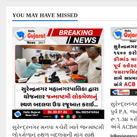
YOU MAY HAVE MISSED
સુરેન્દ્રનગ
પુર્વ P.A.
રૂ.૧.૩૪ ક
અંગે ACBમા
સુરેન્દ્રનગર મનપા કચેરી ખાતે જન્માષ્ટમી
લોકમેળાનું સ્થળ બદલવાની માંગ સાથે
hellogujaratne