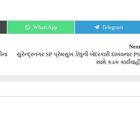
Share
Share
WhatsApp
Telegram
on
on
Next
ીના
સુરેન્દ્રનગર SP પ્રેમસુખ ડેલુની બેદરકારી દાખવનાર PS
સામે કડક કાર્યવાહી