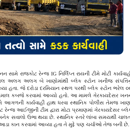
ન સામે રાજકોટ રેન્જ IG નિર્લિપ્ત રાયની ટીમે મોટી કાર્યવાહ
ેલ અલગ અલગ બે ખાણોમાંથી બ્લેક સ્ટોન ખનીજ સંપત્તિનુ
યા હતા. જે દરોડા દરમિયાન સ્થળ પરથી બ્લેક સ્ટોન ભરેલ ૦
ુદામાલ કબજે કરવામાં આવ્યો હતો. આ મામલે ગેરકાયદેસર ખન
ામે આગળની કાર્યવાહી હાથ ધરવા સ્થાનિક પોલીસ તેમજ ખાણ
ેન્જ આઈજીની ટીમ દ્વારા મોટા પ્રમાણમાં ગેરકાયદેસર બ્લે
 અનેક સવાલો ઉભા થયા છે. સ્થાનિક સ્તરે લાંબા સમયથી ચાલત
ા કાન કરવામાં આવ્યા હતા તે મુદ્દે પણ ચર્ચાઓ તેજ બની છે.