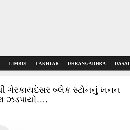
I
LIMBDI
LAKHTAR
DHRANGADHRA
DASA
ી ગેરકાયદેસર બ્લેક સ્ટોનનું ખનન
માલ ઝડપાયો….