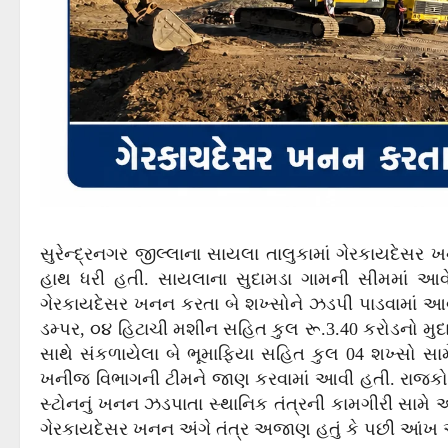
સુરેન્દ્રનગર જીલ્લાના સાયલા તાલુકામાં ગેરકાયદેસર ખન
હાથ ધરી હતી. સાયલાના સુદામડા ગામની સીમમાં આવ
ગેરકાયદેસર ખનન કરતા બે શખ્સોને ઝડપી પાડવામાં આવ્
ડમ્પર, ૦૪ હિટાચી મશીન સહિત કુલ રૂ.3.40 કરોડનો મ
સાથે સંકળાયેલા બે ભૂમાફિયા સહિત કુલ 04 શખ્સો સ
ખનીજ વિભાગની ટીમને જાણ કરવામાં આવી હતી. રાજકોટ ર
સ્ટોનનું ખનન ઝડપાતા સ્થાનિક તંત્રની કામગીરી સામે
ગેરકાયદેસર ખનન અંગે તંત્ર અજાણ હતું કે પછી આંખ આડ