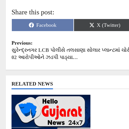
Share this post:
Share
Share
Facebook
X (Twitter)
on
on
P
Previous:
સુરેન્દ્રનગર LCB પોલીસે તલસાણા સોલાર પ્લાન્ટમાં ચોર
o
02 આરોપીઓને ઝડપી પાડ્યા…
s
t
n
RELATED NEWS
a
v
i
g