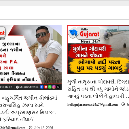
મુળી તાલુકાના ગોદાવરી, દિગસ
સહિત ૦૫ થી વધુ ગામોને જોડ
ગાબડું પડતા લોકોને હાલાકી
ર બહુચર્ચિત જમીન કૌભાંડમાં
 જયરાજસિંહ ઝાલા સામે
hellogujaratnews24x7@gmail.com
Ju
રોડની અપ્રમાણસર મિલકત
ં ફરિયાદ નોંધાઈ…
ws24x7@gmail.com
July 18, 2026