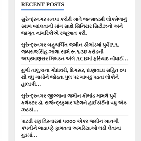
RECENT POSTS
સુરેન્દ્રનગર મનપા કચેરી ખાતે જન્માષ્ટમી લોકમેળાનું
સ્થળ બદલવાની માંગ સાથે સિનિયર સિટીઝનો અને
જાગૃત નાગરિકોએ રજૂઆત કરી.
સુરેન્દ્રનગર બહુચર્ચિત જમીન કૌભાંડમાં પુર્વ P.A.
જયરાજસિંહ ઝાલા સામે રૂ.૧.૩૪ કરોડની
અપ્રમાણસર મિલકત અંગે ACBમાં ફરિયાદ નોંધાઈ…
મુળી તાલુકાના ગોદાવરી, દિગસર, દાણાવાડા સહિત ૦૫
થી વધુ ગામોને જોડતા પુલ પર ગાબડું પડતા લોકોને
હાલાકી…
સુરેન્દ્રનગર જીલ્લાના જમીન કૌભાંડ મામલે પુર્વ
કલેક્ટર ડો. રાજેન્દ્રકુમાર પટેલને હાઈકોર્ટનો વધુ એક
ઝટકો…
પાટડી રણ વિસ્તારમાં ૫૦૦૦ એકર જમીન ખાનગી
કંપનીને ભાડાપટ્ટે ફાળવતા અગરિયાઓ લડી લેવાના
મુડમાં…