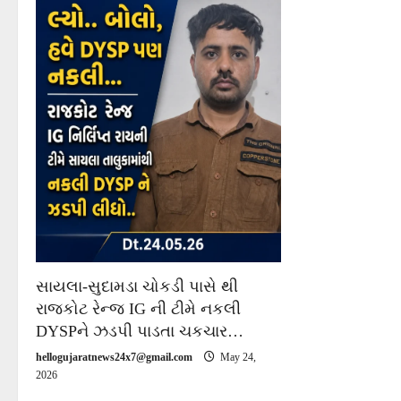
a
t
i
o
n
સાયલા-સુદામડા ચોકડી પાસે થી
રાજકોટ રેન્જ IG ની ટીમે નકલી
DYSPને ઝડપી પાડતા ચકચાર…
hellogujaratnews24x7@gmail.com
May 24,
2026