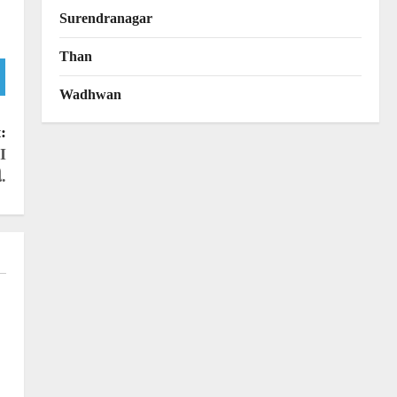
Surendranagar
Than
Wadhwan
:
I
.