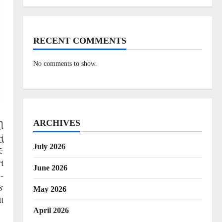
RECENT COMMENTS
No comments to show.
ARCHIVES
ી
ં
July 2026
૯
ન
June 2026
-
ક
May 2026
ા
April 2026