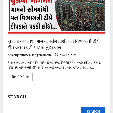
ચુડાના નાગનેશ ગામની સીમમાંથી વન વિભાગની ટીમે
દીપડાને પકડી પાડતા હાશકારો…
hellogujaratnews24x7@gmail.com
May 12, 2026
ચુડા તાલુકાના નાગનેશ ગામની સીમમાં છેલ્લા એક અઠવાડિયા કરતા
પણ વધુ સમયથી દીપડો દેખાવાથી સ્થાનિક ગ્રામજનો સહિત...
Read
Read More
more
about
ચુડાના
નાગનેશ
ગામની
SEARCH
સીમમાંથી
વન
વિભાગની
ટીમે
SEARCH
દીપડાને