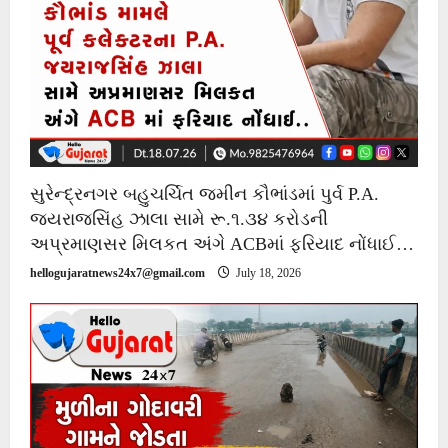
સુરેન્દ્રનગર બહુચર્ચિત જમીન કૌભાંડમાં પુર્વ P.A.
જયરાજસિંહ ઝાલા સામે રૂ.૧.૩૪ કરોડની
અપ્રમાણસર મિલકત અંગે ACBમાં ફરિયાદ નોંધાઈ…
hellogujaratnews24x7@gmail.com
July 18, 2026