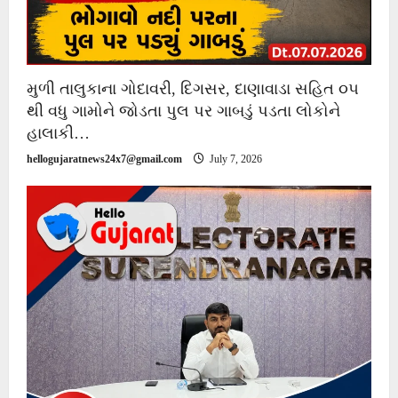
મુળી તાલુકાના ગોદાવરી, દિગસર, દાણાવાડા સહિત ૦૫
થી વધુ ગામોને જોડતા પુલ પર ગાબડું પડતા લોકોને
હાલાકી…
hellogujaratnews24x7@gmail.com
July 7, 2026