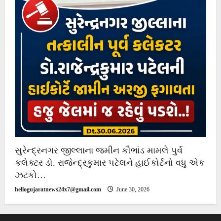
સુરેન્દ્રનગર જીલ્લાના જમીન કૌભાંડ મામલે પુર્વ
કલેક્ટર ડો. રાજેન્દ્રકુમાર પટેલને હાઈકોર્ટનો વધુ એક
ઝટકો…
hellogujaratnews24x7@gmail.com
June 30, 2026