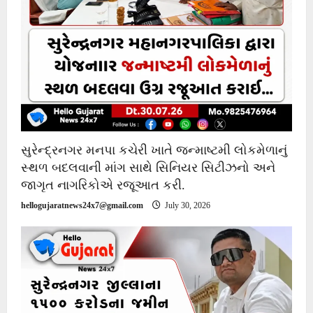
સુરેન્દ્રનગર મનપા કચેરી ખાતે જન્માષ્ટમી લોકમેળાનું
સ્થળ બદલવાની માંગ સાથે સિનિયર સિટીઝનો અને
જાગૃત નાગરિકોએ રજૂઆત કરી.
hellogujaratnews24x7@gmail.com
July 30, 2026