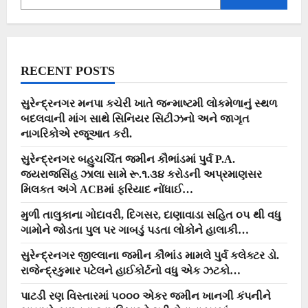
પકડી
પાડતા
હાશકારો…
RECENT POSTS
સુરેન્દ્રનગર મનપા કચેરી ખાતે જન્માષ્ટમી લોકમેળાનું સ્થળ
બદલવાની માંગ સાથે સિનિયર સિટીઝનો અને જાગૃત
નાગરિકોએ રજૂઆત કરી.
સુરેન્દ્રનગર બહુચર્ચિત જમીન કૌભાંડમાં પુર્વ P.A.
જયરાજસિંહ ઝાલા સામે રૂ.૧.૩૪ કરોડની અપ્રમાણસર
મિલકત અંગે ACBમાં ફરિયાદ નોંધાઈ…
મુળી તાલુકાના ગોદાવરી, દિગસર, દાણાવાડા સહિત ૦૫ થી વધુ
ગામોને જોડતા પુલ પર ગાબડું પડતા લોકોને હાલાકી…
સુરેન્દ્રનગર જીલ્લાના જમીન કૌભાંડ મામલે પુર્વ કલેક્ટર ડો.
રાજેન્દ્રકુમાર પટેલને હાઈકોર્ટનો વધુ એક ઝટકો…
પાટડી રણ વિસ્તારમાં ૫૦૦૦ એકર જમીન ખાનગી કંપનીને